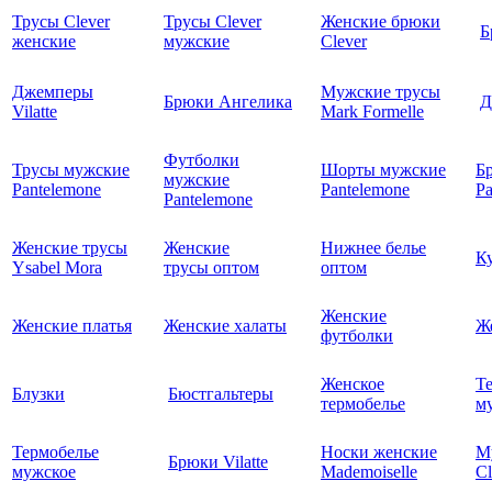
Трусы Clever
Трусы Clever
Женские брюки
Б
женские
мужские
Clever
Джемперы
Мужские трусы
Брюки Ангелика
Д
Vilatte
Mark Formelle
Футболки
Трусы мужские
Шорты мужские
Б
мужские
Pantelemone
Pantelemone
Pa
Pantelemone
Женские трусы
Женские
Нижнее белье
К
Ysabel Mora
трусы оптом
оптом
Женские
Женские платья
Женские халаты
Ж
футболки
Женское
Т
Блузки
Бюстгальтеры
термобелье
му
Термобелье
Носки женские
М
Брюки Vilatte
мужское
Mademoiselle
Cl