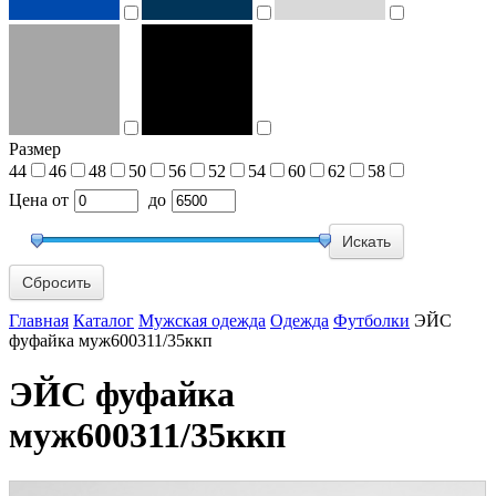
Размер
44
46
48
50
56
52
54
60
62
58
Цена
от
до
Сбросить
Главная
Каталог
Мужская одежда
Одежда
Футболки
ЭЙС
фуфайка муж600311/35ккп
ЭЙС фуфайка
муж600311/35ккп