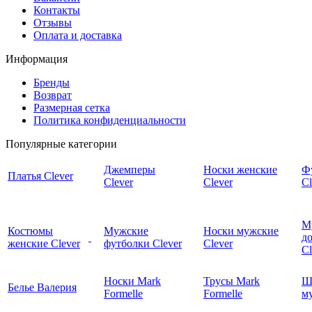
Контакты
Отзывы
Оплата и доставка
Информация
Бренды
Возврат
Размерная сетка
Политика конфиденциальности
Популярные категории
Джемперы
Носки женские
Ф
Платья Clever
Clever
Clever
Cl
М
Костюмы
Мужские
Носки мужские
д
женские Clever
футболки Clever
Clever
C
Носки Mark
Трусы Mark
Ш
Белье Валерия
Formelle
Formelle
м