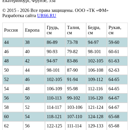
Екатеринбург, Фрунзе, 35а
© 2015 - 2026 Все права защищены. ООО «ТК «ФМ»
Разработка сайта
UR66.RU
Грудь,
Талия,
Бедра,
Рукав,
Россия
Европа
см
см
см
см
44
38
86-89
73-78
94-97
59-60
46
40
90-93
79-82
98-101
60-61
48
42
94-97
83-86
102-105
61-63
50
44
98-101
87-90
106-108
62-63
52
46
102-105
91-94
109-112
64-65
54
48
106-109
95-98
112-116
64-65
56
50
110-113
99-102
116-120
64-67
58
52
114-117
103-106
121-124
64-67
60
54
118-121
107-110
124-128
65-68
62
56
122-125
111-114
129-133
65-68