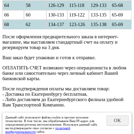
64
58
126-129
115-118
129-133
65-68
66
60
130-133
119-122
133-135
65-69
68
62
134-137
123-126
135-138
65-69
После оформления предварительного заказа в интернет-
магазине, мы выставляем стандартный счет на оплату и
резервируем товар на 3 дня.
Ваш заказ будет упакован и готов к отправке.
ОПЛАТИТЬ СЧЕТ возможно через операциониста в любом
банке или самостоятельно через личный кабинет Вашей
банковской карты.
После подтверждения оплаты мы доставляем товар:
- Доставка по Екатеринбургу бесплатная,
- Либо доставляем до Екатеринбургского филиала удобной
Вам Транспортной Компании.
Данный сайт использует файлы cookie и прочие похожие
ОК
технологии. В том числе, мы обрабатываем Ваш IP-адрес для
определения региона местоположения. Используя данный сайт,
вы подтверждаете свое согласие с
политикой
конфиденциальности
сайта.