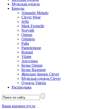
Мужская одежда
Бренды
Almando Melado
Clever Wear
Jeffa
Mark Formelle
Noryalli
Opium
Orhideja
Palla
Pantelemone
Romgil
Vilatte
Ангелика
Белье Opium
Белье Валерия
Женские брюки Clever
Мужская одежда Clever
Одежда Valeria
Распродажа
Ваша корзина пуста