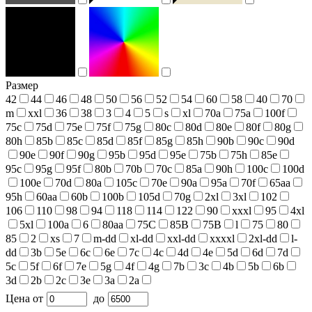
Размер
42
44
46
48
50
56
52
54
60
58
40
70
m
xxl
36
38
3
4
5
s
xl
70a
75a
100f
75c
75d
75e
75f
75g
80c
80d
80e
80f
80g
80h
85b
85c
85d
85f
85g
85h
90b
90c
90d
90e
90f
90g
95b
95d
95e
75b
75h
85e
95c
95g
95f
80b
70b
70c
85a
90h
100c
100d
100e
70d
80a
105c
70e
90a
95a
70f
65aa
95h
60aa
60b
100b
105d
70g
2xl
3xl
102
106
110
98
94
118
114
122
90
xxxl
95
4xl
5xl
100a
6
80aa
75С
85В
75В
l
75
80
85
2
xs
7
m-dd
xl-dd
xxl-dd
xxxxl
2xl-dd
l-
dd
3b
5e
6c
6e
7c
4c
4d
4e
5d
6d
7d
5c
5f
6f
7e
5g
4f
4g
7b
3c
4b
5b
6b
3d
2b
2c
3e
3a
2a
Цена
от
до