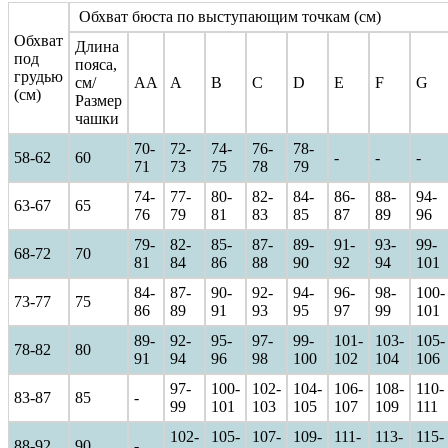
Обхват бюста по выступающим точкам (см)
Обхват
Длина
под
пояса,
грудью
см/
AA
A
B
C
D
E
F
G
(см)
Размер
чашки
70-
72-
74-
76-
78-
58-62
60
-
-
-
71
73
75
78
79
74-
77-
80-
82-
84-
86-
88-
94-
63-67
65
76
79
81
83
85
87
89
96
79-
82-
85-
87-
89-
91-
93-
99-
68-72
70
81
84
86
88
90
92
94
101
84-
87-
90-
92-
94-
96-
98-
100-
73-77
75
86
89
91
93
95
97
99
101
89-
92-
95-
97-
99-
101-
103-
105-
78-82
80
91
94
96
98
100
102
104
106
97-
100-
102-
104-
106-
108-
110-
83-87
85
-
99
101
103
105
107
109
111
102-
105-
107-
109-
111-
113-
115-
88-92
90
-