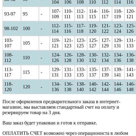
104
106
108
110
112
114
116
107-
110-
112-
114-
116-
118-
120-
93-97
95
-
109
111
113
115
117
119
121
112-
115-
117-
119-
121-
123-
125-
98-102
100
-
114
116
118
120
122
124
126
103-
119-
121-
123-
125-
127-
129-
131-
105
-
107
121
123
125
127
129
131
133
108-
124-
126-
128-
130-
132-
134-
136-
110
-
112
126
128
130
132
134
136
138
113-
129-
131-
133-
135-
137-
139-
141-
115
-
117
131
133
135
137
139
141
143
118-
134-
136-
138-
140-
142-
144-
146-
120
-
120
136
138
140
142
144
146
148
После оформления предварительного заказа в интернет-
магазине, мы выставляем стандартный счет на оплату и
резервируем товар на 3 дня.
Ваш заказ будет упакован и готов к отправке.
ОПЛАТИТЬ СЧЕТ возможно через операциониста в любом