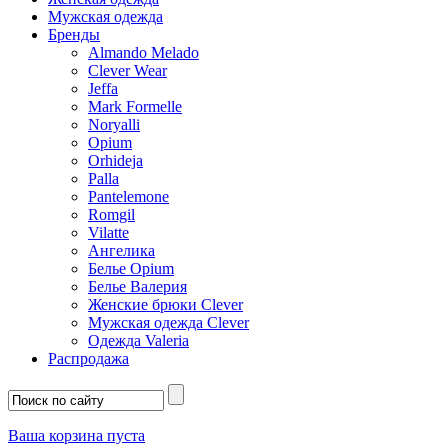
Мужская одежда
Бренды
Almando Melado
Clever Wear
Jeffa
Mark Formelle
Noryalli
Opium
Orhideja
Palla
Pantelemone
Romgil
Vilatte
Ангелика
Белье Opium
Белье Валерия
Женские брюки Clever
Мужская одежда Clever
Одежда Valeria
Распродажа
Ваша корзина пуста