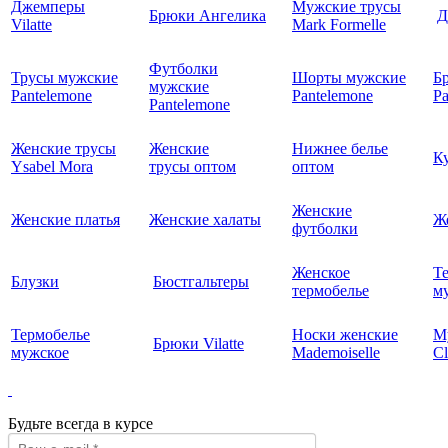
Джемперы
Мужские трусы
Брюки Ангелика
Д
Vilatte
Mark Formelle
Футболки
Трусы мужские
Шорты мужские
Б
мужские
Pantelemone
Pantelemone
Pa
Pantelemone
Женские трусы
Женские
Нижнее белье
К
Ysabel Mora
трусы оптом
оптом
Женские
Женские платья
Женские халаты
Ж
футболки
Женское
Т
Блузки
Бюстгальтеры
термобелье
му
Термобелье
Носки женские
М
Брюки Vilatte
мужское
Mademoiselle
Cl
Будьте всегда в курсе