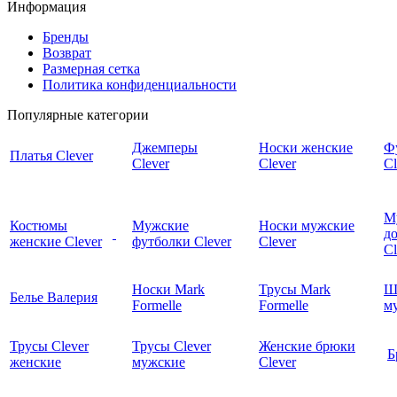
Информация
Бренды
Возврат
Размерная сетка
Политика конфиденциальности
Популярные категории
Джемперы
Носки женские
Ф
Платья Clever
Clever
Clever
Cl
М
Костюмы
Мужские
Носки мужские
д
женские Clever
футболки Clever
Clever
C
Носки Mark
Трусы Mark
Ш
Белье Валерия
Formelle
Formelle
м
Трусы Clever
Трусы Clever
Женские брюки
Б
женские
мужские
Clever