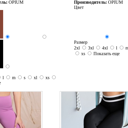
ель:
OPIUM
Производитель:
OPIUM
Цвет
Размер
2xl
3xl
4xl
l
xs
Показать еще
l
m
s
xl
xs
е