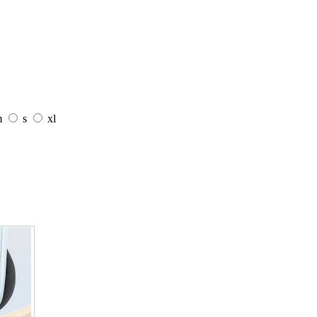
m
s
xl