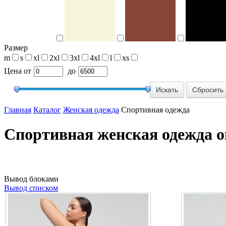
Размер
m
s
xl
2xl
3xl
4xl
l
xs
Цена
от
до
Сбросить
Главная
Каталог
Женская одежда
Спортивная одежда
Спортивная женская одежда 
Вывод блоками
Вывод списком