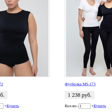
72
Футболка MS-173
б.
1 238
руб.
+
Купить
Кол-во
-
+
Купить