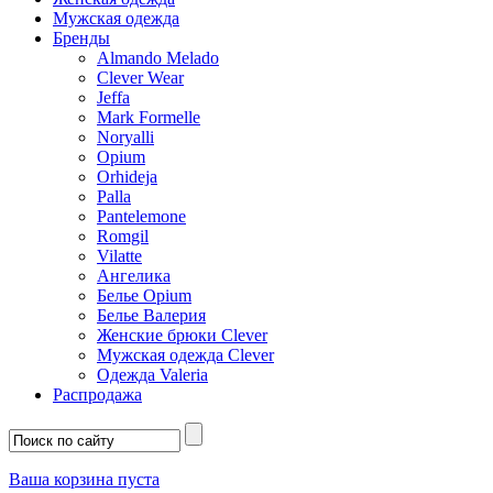
Мужская одежда
Бренды
Almando Melado
Clever Wear
Jeffa
Mark Formelle
Noryalli
Opium
Orhideja
Palla
Pantelemone
Romgil
Vilatte
Ангелика
Белье Opium
Белье Валерия
Женские брюки Clever
Мужская одежда Clever
Одежда Valeria
Распродажа
Ваша корзина пуста