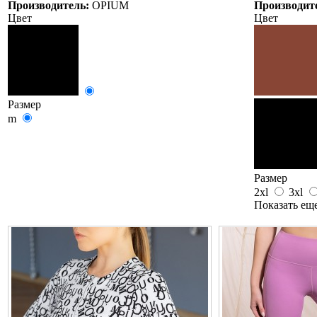
Производитель:
OPIUM
Производит
Цвет
Цвет
Размер
m
Размер
2xl
3xl
Показать ещ