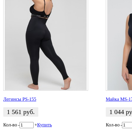
Легинсы PS-155
Майка MS-1
1 561
руб.
1 044
ру
Кол-во
-
+
Купить
Кол-во
-