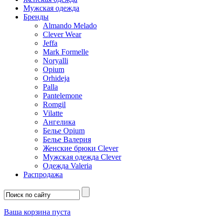
Мужская одежда
Бренды
Almando Melado
Clever Wear
Jeffa
Mark Formelle
Noryalli
Opium
Orhideja
Palla
Pantelemone
Romgil
Vilatte
Ангелика
Белье Opium
Белье Валерия
Женские брюки Clever
Мужская одежда Clever
Одежда Valeria
Распродажа
Ваша корзина пуста