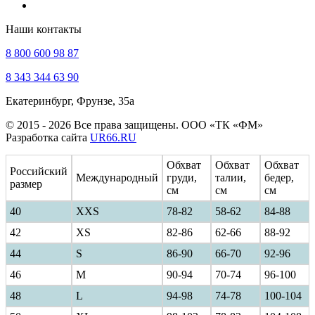
Наши контакты
8 800 600 98 87
8 343 344 63 90
Екатеринбург, Фрунзе, 35а
© 2015 - 2026 Все права защищены. ООО «ТК «ФМ»
Разработка сайта
UR66.RU
Обхват
Обхват
Обхват
Российский
Международный
груди,
талии,
бедер,
размер
см
см
см
40
ХXS
78-82
58-62
84-88
42
XS
82-86
62-66
88-92
44
S
86-90
66-70
92-96
46
M
90-94
70-74
96-100
48
L
94-98
74-78
100-104