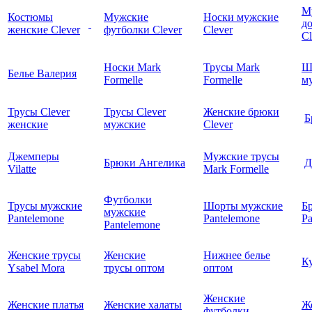
М
Костюмы
Мужские
Носки мужские
д
женские Clever
футболки Clever
Clever
C
Носки Mark
Трусы Mark
Ш
Белье Валерия
Formelle
Formelle
м
Трусы Clever
Трусы Clever
Женские брюки
Б
женские
мужские
Clever
Джемперы
Мужские трусы
Брюки Ангелика
Д
Vilatte
Mark Formelle
Футболки
Трусы мужские
Шорты мужские
Б
мужские
Pantelemone
Pantelemone
Pa
Pantelemone
Женские трусы
Женские
Нижнее белье
К
Ysabel Mora
трусы оптом
оптом
Женские
Женские платья
Женские халаты
Ж
футболки