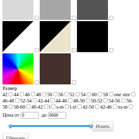
Размер
42
44
46
48
50
56
52
54
60
58
one size
46-48
52-54
42-44
44-46
48-50
50-52
54-56
56-
58
58-60
40-42
l
s-m
l-xl
42-50
42-46
xs-m
Цена
от
до
Сбросить