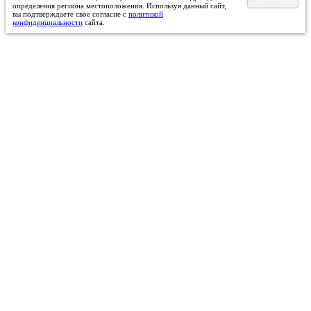
определения региона местоположения. Используя данный сайт,
вы подтверждаете свое согласие с
политикой
конфиденциальности
сайта.