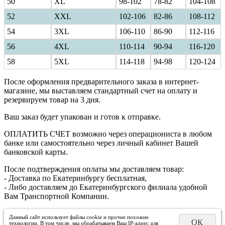
50
XL
98-102
78-82
104-108
52
XXL
102-106
82-86
108-112
54
3XL
106-110
86-90
112-116
56
4XL
110-114
90-94
116-120
58
5XL
114-118
94-98
120-124
После оформления предварительного заказа в интернет-
магазине, мы выставляем стандартный счет на оплату и
резервируем товар на 3 дня.
Ваш заказ будет упакован и готов к отправке.
ОПЛАТИТЬ СЧЕТ возможно через операциониста в любом
банке или самостоятельно через личный кабинет Вашей
банковской карты.
После подтверждения оплаты мы доставляем товар:
- Доставка по Екатеринбургу бесплатная,
- Либо доставляем до Екатеринбургского филиала удобной
Вам Транспортной Компании.
Данный сайт использует файлы cookie и прочие похожие
ОК
технологии. В том числе, мы обрабатываем Ваш IP-адрес для