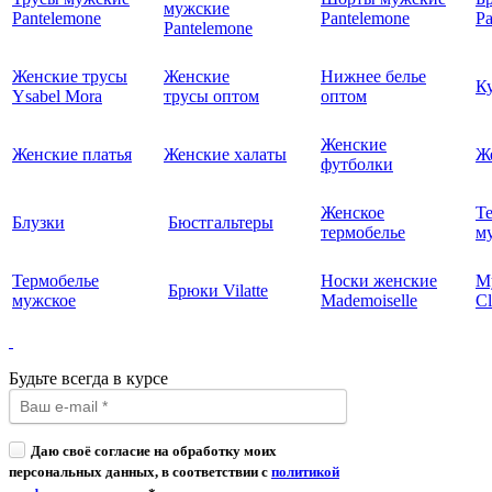
мужские
Pantelemone
Pantelemone
Pa
Pantelemone
Женские трусы
Женские
Нижнее белье
К
Ysabel Mora
трусы оптом
оптом
Женские
Женские платья
Женские халаты
Ж
футболки
Женское
Т
Блузки
Бюстгальтеры
термобелье
му
Термобелье
Носки женские
М
Брюки Vilatte
мужское
Mademoiselle
Cl
Будьте всегда в курсе
Даю своё согласие на обработку моих
персональных данных, в соответствии с
политикой