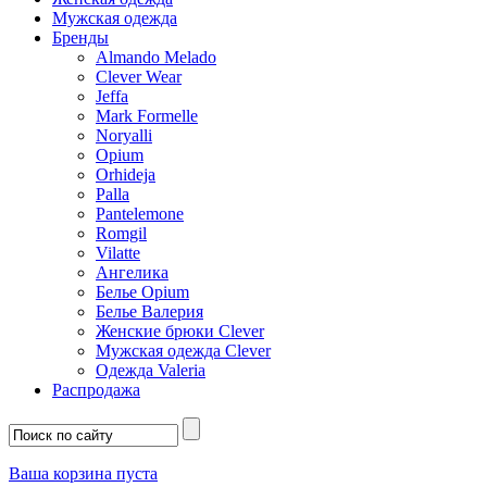
Мужская одежда
Бренды
Almando Melado
Clever Wear
Jeffa
Mark Formelle
Noryalli
Opium
Orhideja
Palla
Pantelemone
Romgil
Vilatte
Ангелика
Белье Opium
Белье Валерия
Женские брюки Clever
Мужская одежда Clever
Одежда Valeria
Распродажа
Ваша корзина пуста