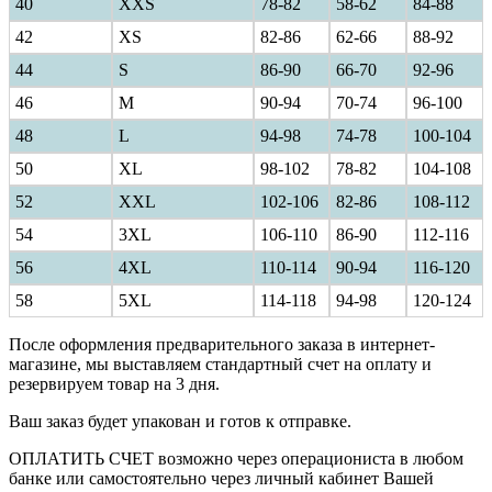
40
ХXS
78-82
58-62
84-88
42
XS
82-86
62-66
88-92
44
S
86-90
66-70
92-96
46
M
90-94
70-74
96-100
48
L
94-98
74-78
100-104
50
XL
98-102
78-82
104-108
52
XXL
102-106
82-86
108-112
54
3XL
106-110
86-90
112-116
56
4XL
110-114
90-94
116-120
58
5XL
114-118
94-98
120-124
После оформления предварительного заказа в интернет-
магазине, мы выставляем стандартный счет на оплату и
резервируем товар на 3 дня.
Ваш заказ будет упакован и готов к отправке.
ОПЛАТИТЬ СЧЕТ возможно через операциониста в любом
банке или самостоятельно через личный кабинет Вашей