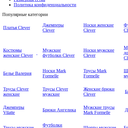
Политика конфиденциальности
Популярные категории
Джемперы
Носки женские
Ф
Платья Clever
Clever
Clever
Cl
М
Костюмы
Мужские
Носки мужские
д
женские Clever
футболки Clever
Clever
C
Носки Mark
Трусы Mark
Ш
Белье Валерия
Formelle
Formelle
м
Трусы Clever
Трусы Clever
Женские брюки
Б
женские
мужские
Clever
Джемперы
Мужские трусы
Брюки Ангелика
Д
Vilatte
Mark Formelle
Футболки
Трусы мужские
Шорты мужские
Б