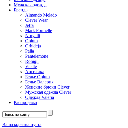
Мужская одежда
Бренды
Almando Melado
Clever Wear
Jeffa
Mark Formelle
Noryalli
Opium
Orhideja
Palla
Pantelemone
Romgil
Vilatte
Ангелика
Белье Opium
Белье Валерия
Женские брюки Clever
Мужская одежда Clever
Одежда Valeria
Распродажа
Ваша корзина пуста