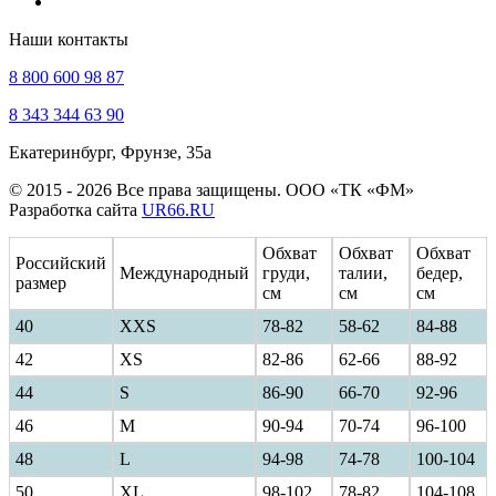
Наши контакты
8 800 600 98 87
8 343 344 63 90
Екатеринбург, Фрунзе, 35а
© 2015 - 2026 Все права защищены. ООО «ТК «ФМ»
Разработка сайта
UR66.RU
Обхват
Обхват
Обхват
Российский
Международный
груди,
талии,
бедер,
размер
см
см
см
40
ХXS
78-82
58-62
84-88
42
XS
82-86
62-66
88-92
44
S
86-90
66-70
92-96
46
M
90-94
70-74
96-100
48
L
94-98
74-78
100-104
50
XL
98-102
78-82
104-108