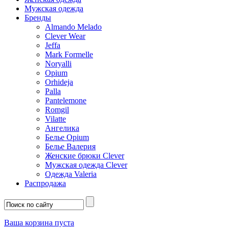
Мужская одежда
Бренды
Almando Melado
Clever Wear
Jeffa
Mark Formelle
Noryalli
Opium
Orhideja
Palla
Pantelemone
Romgil
Vilatte
Ангелика
Белье Opium
Белье Валерия
Женские брюки Clever
Мужская одежда Clever
Одежда Valeria
Распродажа
Ваша корзина пуста