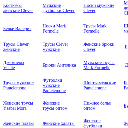
М
Костюмы
Мужские
Носки мужские
д
женские Clever
футболки Clever
Clever
C
Носки Mark
Трусы Mark
Ш
Белье Валерия
Formelle
Formelle
м
Трусы Clever
Трусы Clever
Женские брюки
Б
женские
мужские
Clever
Джемперы
Мужские трусы
Брюки Ангелика
Д
Vilatte
Mark Formelle
Футболки
Трусы мужские
Шорты мужские
Б
мужские
Pantelemone
Pantelemone
Pa
Pantelemone
Женские трусы
Женские
Нижнее белье
К
Ysabel Mora
трусы оптом
оптом
Женские
Женские платья
Женские халаты
Ж
футболки