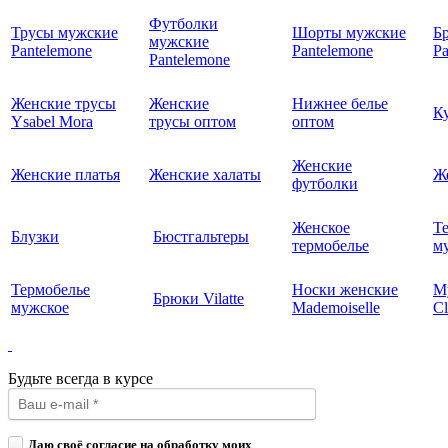
Футболки
Трусы мужские
Шорты мужские
Б
мужские
Pantelemone
Pantelemone
Pa
Pantelemone
Женские трусы
Женские
Нижнее белье
К
Ysabel Mora
трусы оптом
оптом
Женские
Женские платья
Женские халаты
Ж
футболки
Женское
Т
Блузки
Бюстгальтеры
термобелье
му
Термобелье
Носки женские
М
Брюки Vilatte
мужское
Mademoiselle
Cl
Будьте всегда в курсе
Даю своё согласие на обработку моих