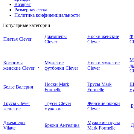
Возврат
Размерная сетка
Политика конфиденциальности
Популярные категории
Джемперы
Носки женские
Ф
Платья Clever
Clever
Clever
Cl
М
Костюмы
Мужские
Носки мужские
д
женские Clever
футболки Clever
Clever
C
Носки Mark
Трусы Mark
Ш
Белье Валерия
Formelle
Formelle
м
Трусы Clever
Трусы Clever
Женские брюки
Б
женские
мужские
Clever
Джемперы
Мужские трусы
Брюки Ангелика
Д
Vilatte
Mark Formelle