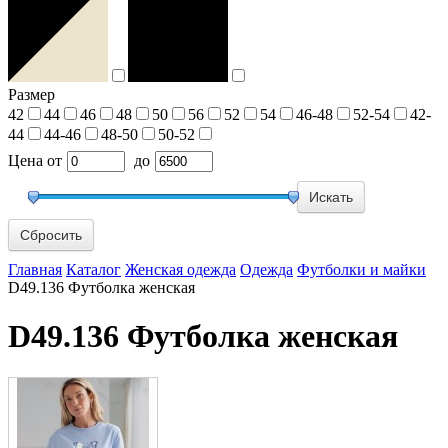
Размер
42
44
46
48
50
56
52
54
46-48
52-54
42-
44
44-46
48-50
50-52
Цена
от
до
Сбросить
Главная
Каталог
Женская одежда
Одежда
Футболки и майки
D49.136 Футболка женская
D49.136 Футболка женская