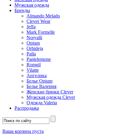
Мужская одежда
Бренды
Almando Melado
Clever Wear
Jeffa
Mark Formelle
Noryalli
Opium
Orhideja
Palla
Pantelemone
Romgil
Vilatte
Ангелика
Белье Opium
Белье Валерия
Женские брюки Clever
Мужская одежда Clever
Одежда Valeria
Распродажа
Ваша корзина пуста