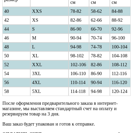
см
см
см
40
ХXS
78-82
58-62
84-88
42
XS
82-86
62-66
88-92
44
S
86-90
66-70
92-96
46
M
90-94
70-74
96-100
48
L
94-98
74-78
100-104
50
XL
98-102
78-82
104-108
52
XXL
102-106
82-86
108-112
54
3XL
106-110
86-90
112-116
56
4XL
110-114
90-94
116-120
58
5XL
114-118
94-98
120-124
После оформления предварительного заказа в интернет-
магазине, мы выставляем стандартный счет на оплату и
резервируем товар на 3 дня.
Ваш заказ будет упакован и готов к отправке.