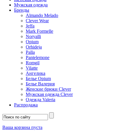
Мужская одежда
Бренды
Almando Melado
Clever Wear
Jeffa
Mark Formelle
Noryalli
Opium
Orhideja
Palla
Pantelemone
Romgil
Vilatte
Ангелика
Белье Opium
Белье Валерия
Женские брюки Clever
Мужская одежда Clever
Одежда Valeria
Распродажа
Ваша корзина пуста