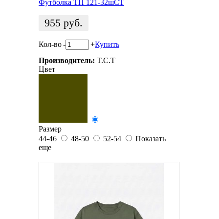
Футболка ТП 121-32шСТ
955
руб.
Кол-во
-
+
Купить
Производитель:
T.C.T
Цвет
Размер
44-46
48-50
52-54
Показать
еще