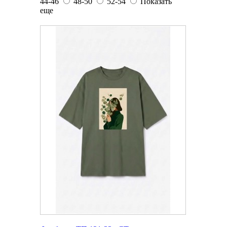
44-46
48-50
52-54
Показать
еще