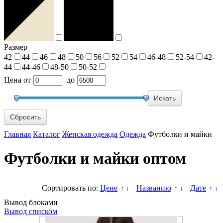
Размер
42
44
46
48
50
56
52
54
46-48
52-54
42-
44
44-46
48-50
50-52
Цена
от
до
Сбросить
Главная
Каталог
Женская одежда
Одежда
Футболки и майки
Футболки и майки оптом
Сортировать по:
Цене
Названию
Дате
↑
↓
↑
↓
↑
↓
Вывод блоками
Вывод списком