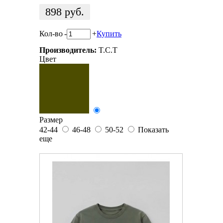
898
руб.
Кол-во
-
+
Купить
Производитель:
T.C.T
Цвет
Размер
42-44
46-48
50-52
Показать
еще