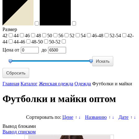
Размер
42
44
46
48
50
56
52
54
46-48
52-54
42-
44
44-46
48-50
50-52
Цена
от
до
Сбросить
Главная
Каталог
Женская одежда
Одежда
Футболки и майки
Футболки и майки оптом
Сортировать по:
Цене
Названию
Дате
↑
↓
↑
↓
↑
↓
Вывод блоками
Вывод списком