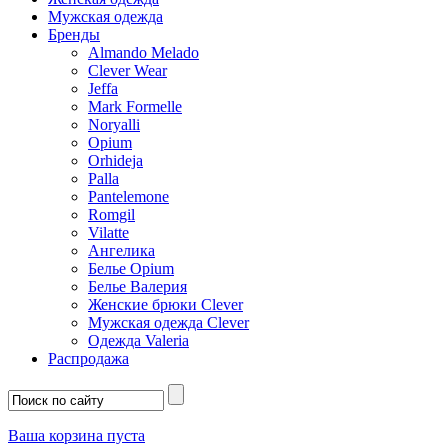
Мужская одежда
Бренды
Almando Melado
Clever Wear
Jeffa
Mark Formelle
Noryalli
Opium
Orhideja
Palla
Pantelemone
Romgil
Vilatte
Ангелика
Белье Opium
Белье Валерия
Женские брюки Clever
Мужская одежда Clever
Одежда Valeria
Распродажа
Ваша корзина пуста