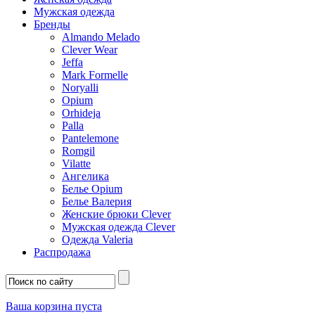
Мужская одежда
Бренды
Almando Melado
Clever Wear
Jeffa
Mark Formelle
Noryalli
Opium
Orhideja
Palla
Pantelemone
Romgil
Vilatte
Ангелика
Белье Opium
Белье Валерия
Женские брюки Clever
Мужская одежда Clever
Одежда Valeria
Распродажа
Ваша корзина пуста