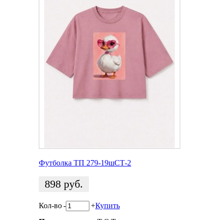
Футболка ТП 279-19шСТ-2
898
руб.
Кол-во
-
+
Купить