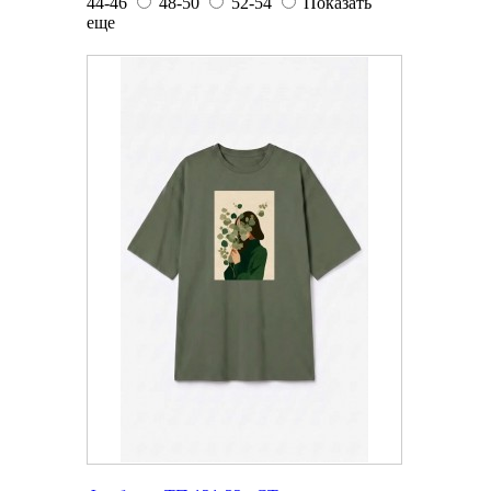
44-46
48-50
52-54
Показать
еще