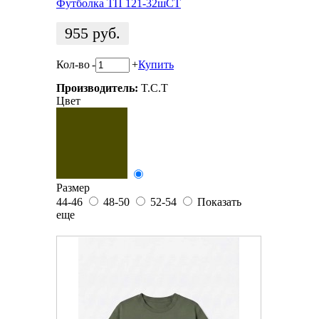
Футболка ТП 121-32шСТ
955
руб.
Кол-во
-
+
Купить
Производитель:
T.C.T
Цвет
Размер
44-46
48-50
52-54
Показать
еще