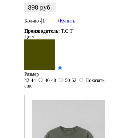
898
руб.
Кол-во
-
+
Купить
Производитель:
T.C.T
Цвет
Размер
42-44
46-48
50-52
Показать
еще