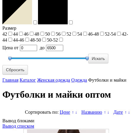
Размер
42
44
46
48
50
56
52
54
46-48
52-54
42-
44
44-46
48-50
50-52
Цена
от
до
Сбросить
Главная
Каталог
Женская одежда
Одежда
Футболки и майки
Футболки и майки оптом
Сортировать по:
Цене
Названию
Дате
↑
↓
↑
↓
↑
↓
Вывод блоками
Вывод списком