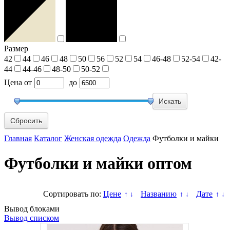
Размер
42
44
46
48
50
56
52
54
46-48
52-54
42-
44
44-46
48-50
50-52
Цена
от
до
Сбросить
Главная
Каталог
Женская одежда
Одежда
Футболки и майки
Футболки и майки оптом
Сортировать по:
Цене
Названию
Дате
↑
↓
↑
↓
↑
↓
Вывод блоками
Вывод списком