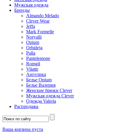
Мужская одежда
Бренды
Almando Melado
Clever Wear
Jeffa
Mark Formelle
Noryalli
Opium
Orhideja
Palla
Pantelemone
Romgil
Vilatte
Ангелика
Белье Opium
Белье Валерия
Женские брюки Clever
Мужская одежда Clever
Одежда Valeria
Распродажа
Ваша корзина пуста