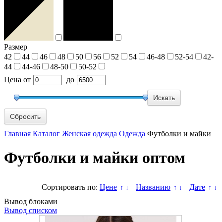
Размер
42
44
46
48
50
56
52
54
46-48
52-54
42-
44
44-46
48-50
50-52
Цена
от
до
Сбросить
Главная
Каталог
Женская одежда
Одежда
Футболки и майки
Футболки и майки оптом
Сортировать по:
Цене
Названию
Дате
↑
↓
↑
↓
↑
↓
Вывод блоками
Вывод списком