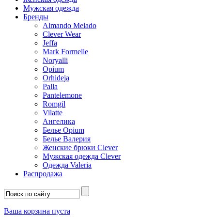
Мужская одежда
Бренды
Almando Melado
Clever Wear
Jeffa
Mark Formelle
Noryalli
Opium
Orhideja
Palla
Pantelemone
Romgil
Vilatte
Ангелика
Белье Opium
Белье Валерия
Женские брюки Clever
Мужская одежда Clever
Одежда Valeria
Распродажа
Ваша корзина пуста