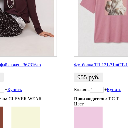
айка жен. 367316кэ
Футболка ТП 121-31шСТ-1
.
955
руб.
+
Купить
Кол-во
-
+
Купить
ель:
CLEVER WEAR
Производитель:
T.C.T
Цвет