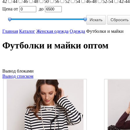
42
44
46
48
50
56
52
54
46-48
52-54
42-44
Цена
от
до
Сбросить
Главная
Каталог
Женская одежда
Одежда
Футболки и майки
Футболки и майки оптом
Вывод блоками
Вывод списком