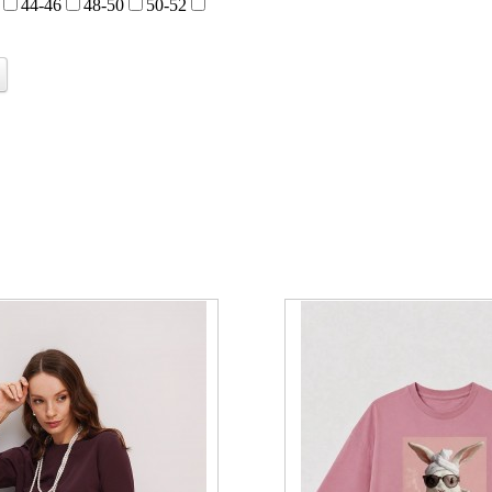
44-46
48-50
50-52