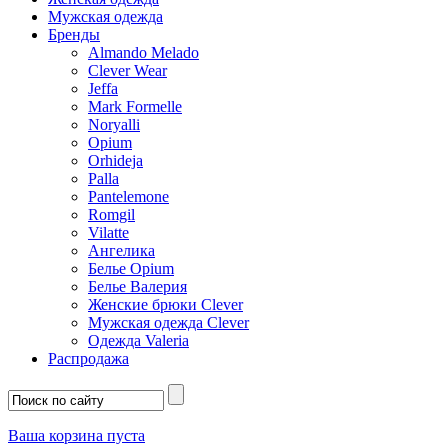
Мужская одежда
Бренды
Almando Melado
Clever Wear
Jeffa
Mark Formelle
Noryalli
Opium
Orhideja
Palla
Pantelemone
Romgil
Vilatte
Ангелика
Белье Opium
Белье Валерия
Женские брюки Clever
Мужская одежда Clever
Одежда Valeria
Распродажа
Ваша корзина пуста