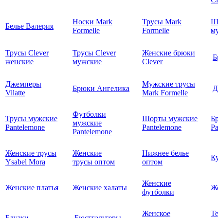
Носки Mark
Трусы Mark
Ш
Белье Валерия
Formelle
Formelle
м
Трусы Clever
Трусы Clever
Женские брюки
Б
женские
мужские
Clever
Джемперы
Мужские трусы
Брюки Ангелика
Д
Vilatte
Mark Formelle
Футболки
Трусы мужские
Шорты мужские
Б
мужские
Pantelemone
Pantelemone
Pa
Pantelemone
Женские трусы
Женские
Нижнее белье
К
Ysabel Mora
трусы оптом
оптом
Женские
Женские платья
Женские халаты
Ж
футболки
Женское
Т
Блузки
Бюстгальтеры