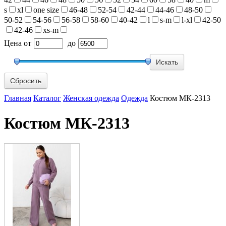
s
xl
one size
46-48
52-54
42-44
44-46
48-50
50-52
54-56
56-58
58-60
40-42
l
s-m
l-xl
42-50
42-46
xs-m
Цена
от
до
Сбросить
Главная
Каталог
Женская одежда
Одежда
Костюм МК-2313
Костюм МК-2313