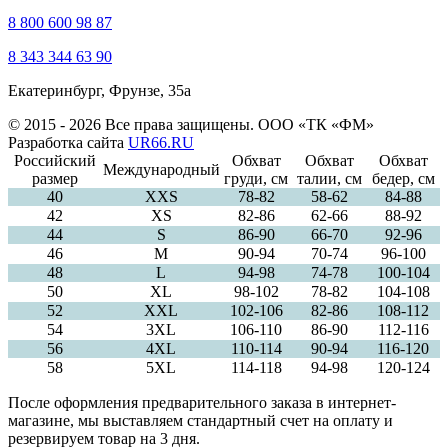
8 800 600 98 87
8 343 344 63 90
Екатеринбург, Фрунзе, 35а
© 2015 - 2026 Все права защищены. ООО «ТК «ФМ»
Разработка сайта
UR66.RU
Российский
Обхват
Обхват
Обхват
Международный
размер
груди, см
талии, см
бедер, см
40
ХXS
78-82
58-62
84-88
42
XS
82-86
62-66
88-92
44
S
86-90
66-70
92-96
46
M
90-94
70-74
96-100
48
L
94-98
74-78
100-104
50
XL
98-102
78-82
104-108
52
XXL
102-106
82-86
108-112
54
3XL
106-110
86-90
112-116
56
4XL
110-114
90-94
116-120
58
5XL
114-118
94-98
120-124
После оформления предварительного заказа в интернет-
магазине, мы выставляем стандартный счет на оплату и
резервируем товар на 3 дня.