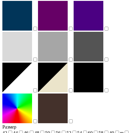
Размер
42
44
46
48
50
56
52
54
60
58
40
m