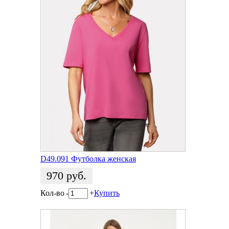
D49.091 Футболка женская
970
руб.
Кол-во
-
+
Купить