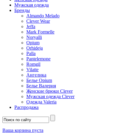
Мужская одежда
Бренды
Almando Melado
Clever Wear
Jeffa
Mark Formelle
Noryalli
Opium
Orhideja
Palla
Pantelemone
Romgil
Vilatte
Ангелика
Белье Opium
Белье Валерия
Женские брюки Clever
Мужская одежда Clever
Одежда Valeria
Распродажа
Ваша корзина пуста