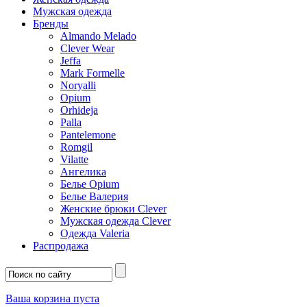
Мужская одежда
Бренды
Almando Melado
Clever Wear
Jeffa
Mark Formelle
Noryalli
Opium
Orhideja
Palla
Pantelemone
Romgil
Vilatte
Ангелика
Белье Opium
Белье Валерия
Женские брюки Clever
Мужская одежда Clever
Одежда Valeria
Распродажа
Ваша корзина пуста