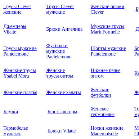
Трусы Clever
Трусы Clever
Женские брюки
Б
женские
мужские
Clever
Джемперы
Мужские трусы
Брюки Ангелика
Д
Vilatte
Mark Formelle
Футболки
Трусы мужские
Шорты мужские
Б
мужские
Pantelemone
Pantelemone
Pa
Pantelemone
Женские трусы
Женские
Нижнее белье
К
Ysabel Mora
трусы оптом
оптом
Женские
Женские платья
Женские халаты
Ж
футболки
Женское
Т
Блузки
Бюстгальтеры
термобелье
му
Термобелье
Носки женские
М
Брюки Vilatte
мужское
Mademoiselle
Cl