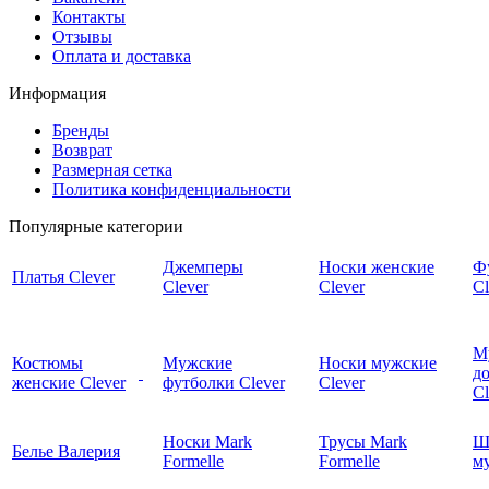
Контакты
Отзывы
Оплата и доставка
Информация
Бренды
Возврат
Размерная сетка
Политика конфиденциальности
Популярные категории
Джемперы
Носки женские
Ф
Платья Clever
Clever
Clever
Cl
М
Костюмы
Мужские
Носки мужские
д
женские Clever
футболки Clever
Clever
C
Носки Mark
Трусы Mark
Ш
Белье Валерия
Formelle
Formelle
м