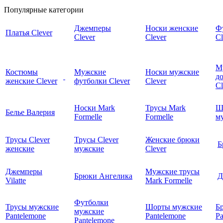
Популярные категории
Джемперы
Носки женские
Ф
Платья Clever
Clever
Clever
Cl
М
Костюмы
Мужские
Носки мужские
д
женские Clever
футболки Clever
Clever
C
Носки Mark
Трусы Mark
Ш
Белье Валерия
Formelle
Formelle
м
Трусы Clever
Трусы Clever
Женские брюки
Б
женские
мужские
Clever
Джемперы
Мужские трусы
Брюки Ангелика
Д
Vilatte
Mark Formelle
Футболки
Трусы мужские
Шорты мужские
Б
мужские
Pantelemone
Pantelemone
Pa
Pantelemone