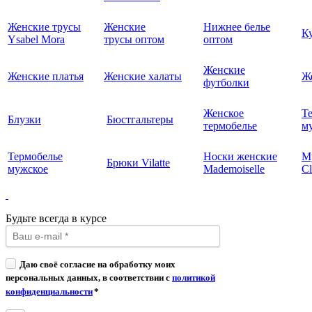
Женские трусы
Женские
Нижнее белье
К
Ysabel Mora
трусы оптом
оптом
Женские
Женские платья
Женские халаты
Ж
футболки
Женское
Т
Блузки
Бюстгальтеры
термобелье
му
Термобелье
Носки женские
М
Брюки Vilatte
мужское
Mademoiselle
Cl
Будьте всегда в курсе
Даю своё согласие на обработку моих
персональных данных, в соответствии с
политикой
конфиденциальности
*