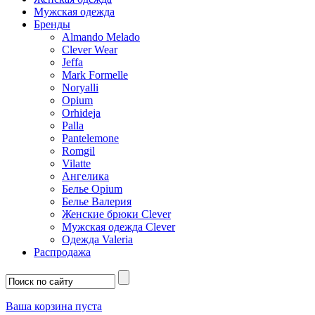
Мужская одежда
Бренды
Almando Melado
Clever Wear
Jeffa
Mark Formelle
Noryalli
Opium
Orhideja
Palla
Pantelemone
Romgil
Vilatte
Ангелика
Белье Opium
Белье Валерия
Женские брюки Clever
Мужская одежда Clever
Одежда Valeria
Распродажа
Ваша корзина пуста