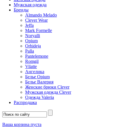
Мужская одежда
Бренды
Almando Melado
Clever Wear
Jeffa
Mark Formelle
Noryalli
Opium
Orhideja
Palla
Pantelemone
Romgil
Vilatte
Ангелика
Белье Opium
Белье Валерия
Женские брюки Clever
Мужская одежда Clever
Одежда Valeria
Распродажа
Ваша корзина пуста