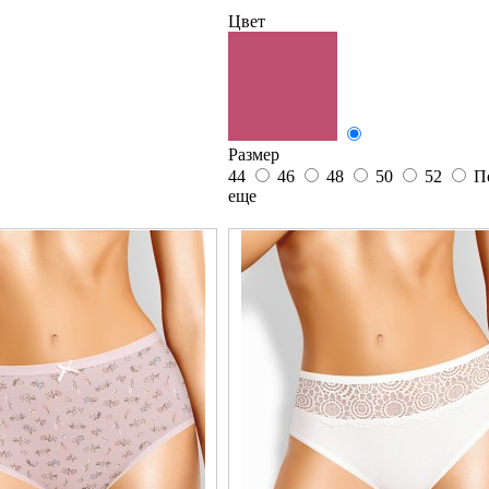
Цвет
Размер
44
46
48
50
52
П
еще