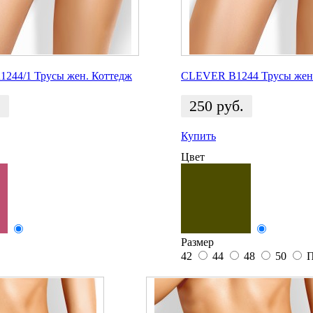
244/1 Трусы жен. Коттедж
CLEVER B1244 Трусы жен
.
250
руб.
Купить
Цвет
Размер
42
44
48
50
П