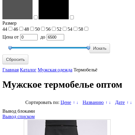
Размер
44
46
48
50
56
52
54
58
Цена
от
до
Сбросить
Главная
Каталог
Мужская одежда
Термобельё
Мужское термобелье оптом
Сортировать по:
Цене
Названию
Дате
↑
↓
↑
↓
↑
↓
Вывод блоками
Вывод списком