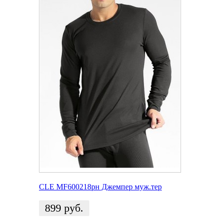
CLE MF600218рн Джемпер муж.тер
899
руб.