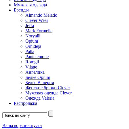
Мужская одежда
Бренды
Almando Melado
Clever Wear
Jeffa
Mark Formelle
Noryalli
Opium
Orhideja
Palla
Pantelemone
Romgil
Vilatte
Ангелика
Белье Opium
Белье Валерия
Женские брюки Clever
Мужская одежда Clever
Одежда Valeria
Распродажа
Ваша корзина пуста