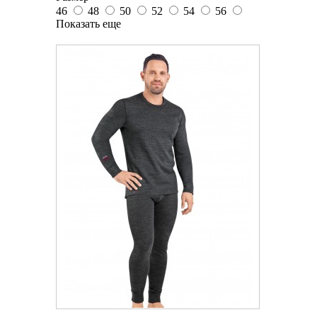
46
48
50
52
54
56
Показать еще