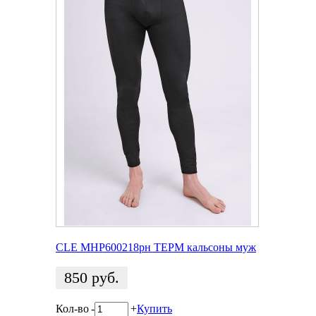
CLE MHP600218рн ТЕРМ кальсоны муж
850
руб.
Кол-во
-
+
Купить