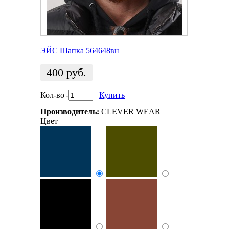
ЭЙС Шапка 564648вн
400
руб.
Кол-во
-
+
Купить
Производитель:
CLEVER WEAR
Цвет