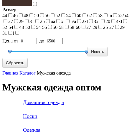
Размер
44
46
48
50
56
52
54
60
62
58
m
52/54
27
29
31
25
ua
xl
u/a
2xl
3xl
20
4xl
52-54
48-50
54-56
56-58
58-60
27-29
25-27
29-
31
l
Цена
от
до
Сбросить
Главная
Каталог
Мужская одежда
Мужская одежда оптом
Домашняя одежда
Носки
Одежда