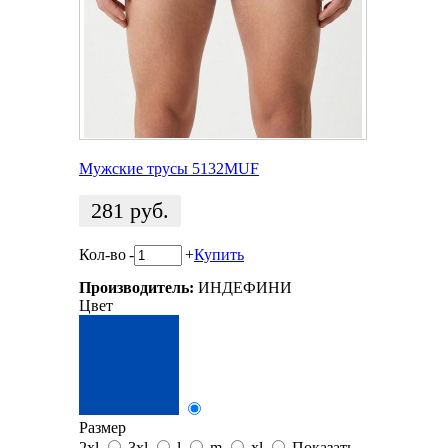
Мужские трусы 5132MUF
281
руб.
Кол-во
-
+
Купить
Производитель:
ИНДЕФИНИ
Цвет
Размер
2xl
3xl
l
m
xl
Показать