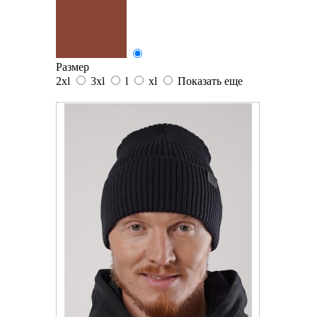
Размер
2xl
3xl
l
xl
Показать еще