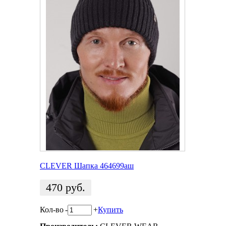
CLEVER Шапка 464699аш
470
руб.
Кол-во
-
+
Купить