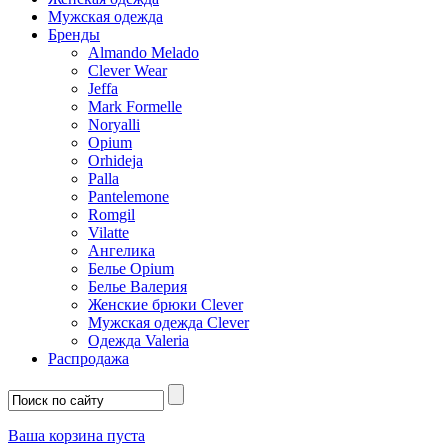
Мужская одежда
Бренды
Almando Melado
Clever Wear
Jeffa
Mark Formelle
Noryalli
Opium
Orhideja
Palla
Pantelemone
Romgil
Vilatte
Ангелика
Белье Opium
Белье Валерия
Женские брюки Clever
Мужская одежда Clever
Одежда Valeria
Распродажа
Ваша корзина пуста