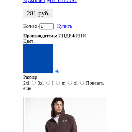
Мужские трусы 5111MUG
281
руб.
Кол-во
-
+
Купить
Производитель:
ИНДЕФИНИ
Цвет
Размер
2xl
3xl
l
m
xl
Показать
еще