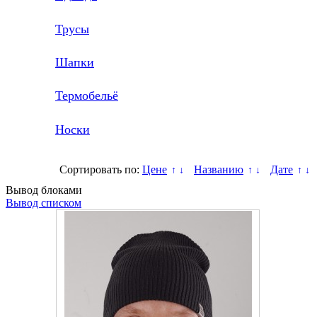
Трусы
Шапки
Термобельё
Носки
Сортировать по:
Цене
Названию
Дате
↑
↓
↑
↓
↑
↓
Вывод блоками
Вывод списком