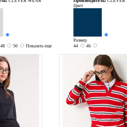
ель:
CLEVER WEAR
Производитель:
CLEVER
Цвет
Размер
48
50
Показать еще
44
46