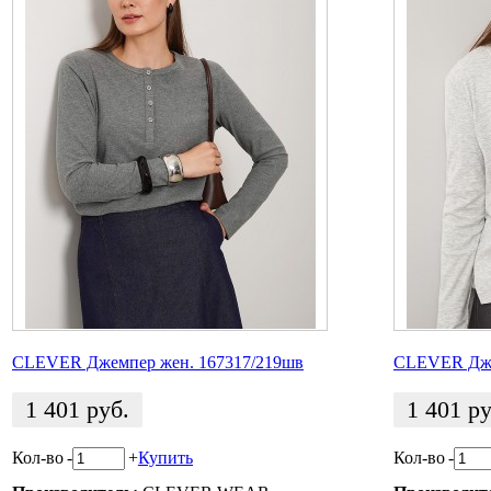
CLEVER Джемпер жен. 167317/219шв
CLEVER Дже
1 401
руб.
1 401
ру
Кол-во
-
+
Купить
Кол-во
-