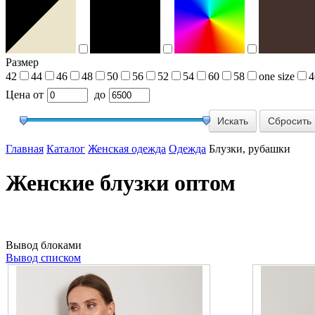
Размер
42
44
46
48
50
56
52
54
60
58
one size
4
Цена
от
до
Сбросить
Главная
Каталог
Женская одежда
Одежда
Блузки, рубашки
Женские блузки оптом
Вывод блоками
Вывод списком