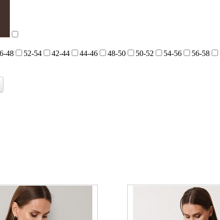
6-48
52-54
42-44
44-46
48-50
50-52
54-56
56-58