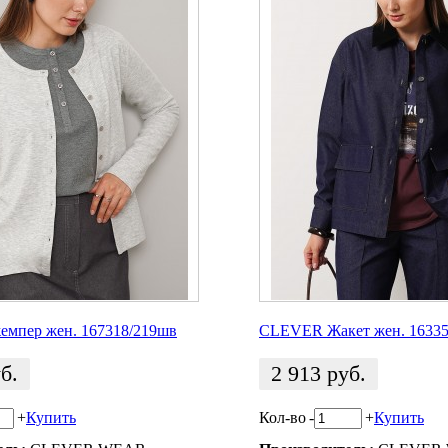
мпер жен. 167318/219шв
CLEVER Жакет жен. 16335
б.
2 913
руб.
+
Купить
Кол-во
-
+
Купить