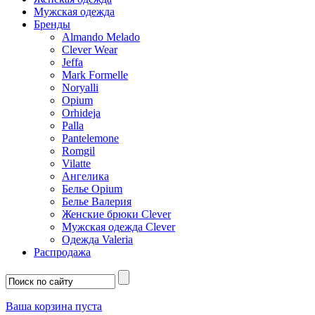
Мужская одежда
Бренды
Almando Melado
Clever Wear
Jeffa
Mark Formelle
Noryalli
Opium
Orhideja
Palla
Pantelemone
Romgil
Vilatte
Ангелика
Белье Opium
Белье Валерия
Женские брюки Clever
Мужская одежда Clever
Одежда Valeria
Распродажа
Ваша корзина пуста