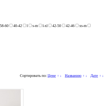
58-60
40-42
l
s-m
l-xl
42-50
42-46
xs-m
Сортировать по:
Цене
Названию
Дате
↑
↓
↑
↓
↑
↓