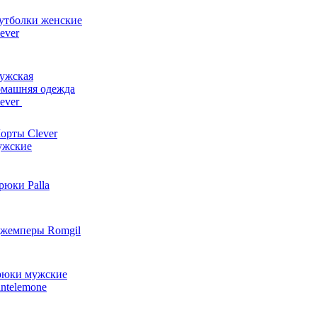
утболки женские
ever
ужская
омашняя одежда
lever
орты Clever
ужские
рюки Palla
жемперы Romgil
рюки мужские
ntelemone