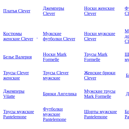
Джемперы
Носки женские
Ф
Платья Clever
Clever
Clever
Cl
М
Костюмы
Мужские
Носки мужские
д
женские Clever
футболки Clever
Clever
C
Носки Mark
Трусы Mark
Ш
Белье Валерия
Formelle
Formelle
м
Трусы Clever
Трусы Clever
Женские брюки
Б
женские
мужские
Clever
Джемперы
Мужские трусы
Брюки Ангелика
Д
Vilatte
Mark Formelle
Футболки
Трусы мужские
Шорты мужские
Б
мужские
Pantelemone
Pantelemone
Pa
Pantelemone