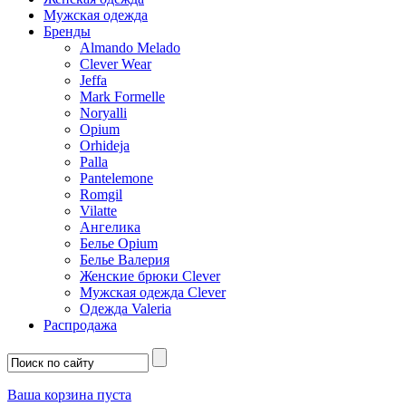
Мужская одежда
Бренды
Almando Melado
Clever Wear
Jeffa
Mark Formelle
Noryalli
Opium
Orhideja
Palla
Pantelemone
Romgil
Vilatte
Ангелика
Белье Opium
Белье Валерия
Женские брюки Clever
Мужская одежда Clever
Одежда Valeria
Распродажа
Ваша корзина пуста