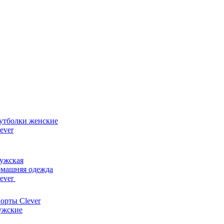
утболки женские
ever
ужская
омашняя одежда
lever
орты Clever
ужские