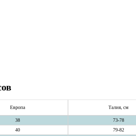
сов
Европа
Талия, см
38
73-78
40
79-82