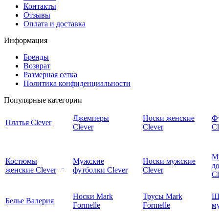
Контакты
Отзывы
Оплата и доставка
Информация
Бренды
Возврат
Размерная сетка
Политика конфиденциальности
Популярные категории
Джемперы
Носки женские
Ф
Платья Clever
Clever
Clever
Cl
М
Костюмы
Мужские
Носки мужские
д
женские Clever
футболки Clever
Clever
C
Носки Mark
Трусы Mark
Ш
Белье Валерия
Formelle
Formelle
м