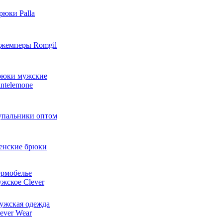
рюки Palla
жемперы Romgil
рюки мужские
ntelemone
упальники оптом
енские брюки
ермобелье
жское Clever
ужская одежда
ever Wear