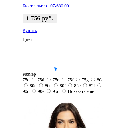
Бюстгальтер 107-680 001
1 756
руб.
Купить
Цвет
Размер
75c
75d
75e
75f
75g
80c
80d
80e
80f
85e
85f
90d
90e
95d
Показать еще