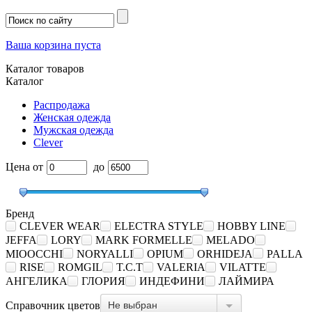
Ваша корзина пуста
Каталог товаров
Каталог
Распродажа
Женская одежда
Мужская одежда
Clever
Цена
от
до
Бренд
CLEVER WEAR
ELECTRA STYLE
HOBBY LINE
JEFFA
LORY
MARK FORMELLE
MELADO
MIOOCCHI
NORYALLI
OPIUM
ORHIDEJA
PALLA
RISE
ROMGIL
T.C.T
VALERIA
VILATTE
АНГЕЛИКА
ГЛОРИЯ
ИНДЕФИНИ
ЛАЙМИРА
Не выбран
Справочник цветов