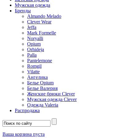
Мужская одежда
Бренды
Almando Melado
Clever Wear
Jeffa
Mark Formelle
Noryalli
Opium
Orhideja
Palla
Pantelemone
Romgil
Vilatte
Ангелика
Белье Opium
Белье Валерия
Женские брюки Clever
Мужская одежда Clever
Одежда Valeria
Распродажа
Ваша корзина пуста