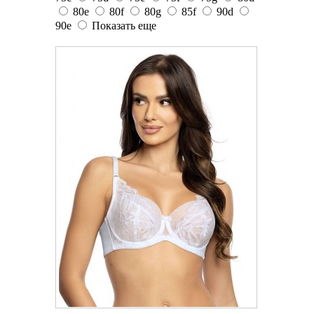
80e
80f
80g
85f
90d
90e
Показать еще