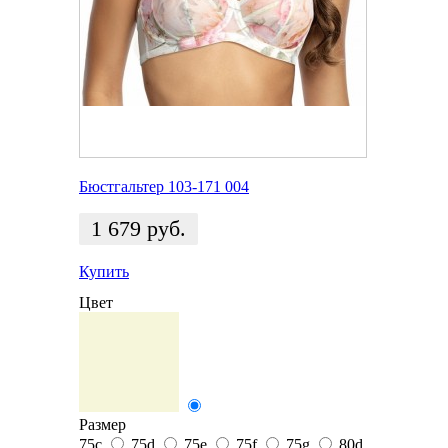
Бюстгальтер 103-171 004
1 679
руб.
Купить
Цвет
Размер
75c
75d
75e
75f
75g
80d