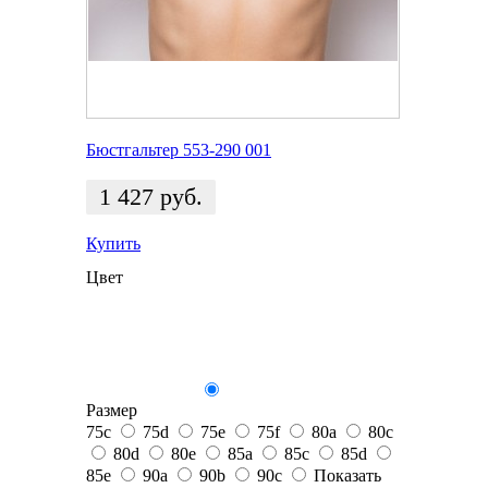
Бюстгальтер 553-290 001
1 427
руб.
Купить
Цвет
Размер
75c
75d
75e
75f
80a
80c
80d
80e
85a
85c
85d
85e
90a
90b
90c
Показать