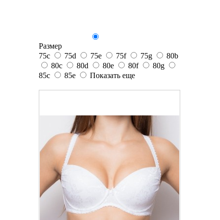
Размер
75c
75d
75e
75f
75g
80b
80c
80d
80e
80f
80g
85c
85e
Показать еще