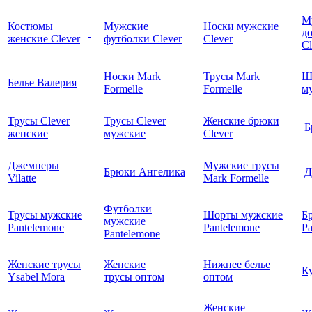
М
Костюмы
Мужские
Носки мужские
д
женские Clever
футболки Clever
Clever
C
Носки Mark
Трусы Mark
Ш
Белье Валерия
Formelle
Formelle
м
Трусы Clever
Трусы Clever
Женские брюки
Б
женские
мужские
Clever
Джемперы
Мужские трусы
Брюки Ангелика
Д
Vilatte
Mark Formelle
Футболки
Трусы мужские
Шорты мужские
Б
мужские
Pantelemone
Pantelemone
Pa
Pantelemone
Женские трусы
Женские
Нижнее белье
К
Ysabel Mora
трусы оптом
оптом
Женские