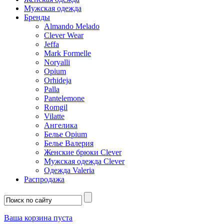
Мужская одежда
Бренды
Almando Melado
Clever Wear
Jeffa
Mark Formelle
Noryalli
Opium
Orhideja
Palla
Pantelemone
Romgil
Vilatte
Ангелика
Белье Opium
Белье Валерия
Женские брюки Clever
Мужская одежда Clever
Одежда Valeria
Распродажа
Ваша корзина пуста