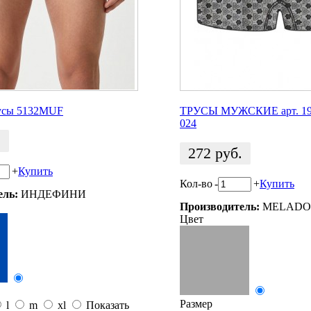
усы 5132MUF
ТРУСЫ МУЖСКИЕ арт. 190
024
.
272
руб.
+
Купить
Кол-во
-
+
Купить
ель:
ИНДЕФИНИ
Производитель:
MELADO
Цвет
Размер
l
m
xl
Показать