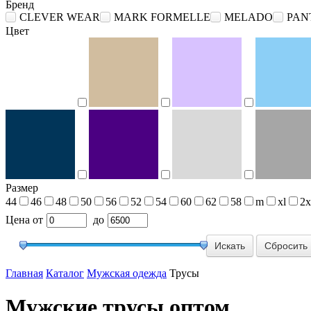
Бренд
CLEVER WEAR
MARK FORMELLE
MELADO
PAN
Цвет
Размер
44
46
48
50
56
52
54
60
62
58
m
xl
2x
Цена
от
до
Сбросить
Главная
Каталог
Мужская одежда
Трусы
Мужские трусы оптом