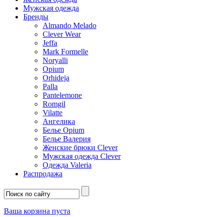
Мужская одежда
Бренды
Almando Melado
Clever Wear
Jeffa
Mark Formelle
Noryalli
Opium
Orhideja
Palla
Pantelemone
Romgil
Vilatte
Ангелика
Белье Opium
Белье Валерия
Женские брюки Clever
Мужская одежда Clever
Одежда Valeria
Распродажа
Ваша корзина пуста