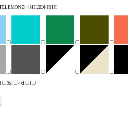
TELEMONE
ИНДЕФИНИ
l
3xl
4xl
l