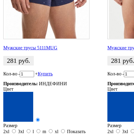
Мужские трусы 5111MUG
Мужские тр
281
руб.
281
руб
Кол-во
-
+
Купить
Кол-во
-
Производитель:
ИНДЕФИНИ
Производит
Цвет
Цвет
Размер
Размер
2xl
3xl
l
m
xl
Показать
2xl
3xl