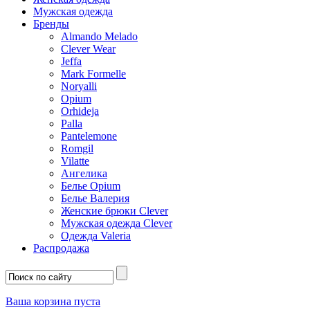
Мужская одежда
Бренды
Almando Melado
Clever Wear
Jeffa
Mark Formelle
Noryalli
Opium
Orhideja
Palla
Pantelemone
Romgil
Vilatte
Ангелика
Белье Opium
Белье Валерия
Женские брюки Clever
Мужская одежда Clever
Одежда Valeria
Распродажа
Ваша корзина пуста