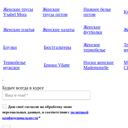
Женские трусы
Женские
Нижнее белье
К
Ysabel Mora
трусы оптом
оптом
Женские
Женские платья
Женские халаты
Ж
футболки
Женское
Т
Блузки
Бюстгальтеры
термобелье
му
Термобелье
Носки женские
М
Брюки Vilatte
мужское
Mademoiselle
Cl
Будьте всегда в курсе
Даю своё согласие на обработку моих
персональных данных, в соответствии с
политикой
конфиденциальности
*