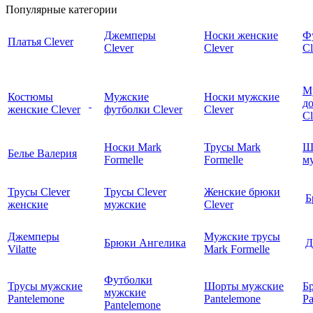
Популярные категории
Джемперы
Носки женские
Ф
Платья Clever
Clever
Clever
Cl
М
Костюмы
Мужские
Носки мужские
д
женские Clever
футболки Clever
Clever
C
Носки Mark
Трусы Mark
Ш
Белье Валерия
Formelle
Formelle
м
Трусы Clever
Трусы Clever
Женские брюки
Б
женские
мужские
Clever
Джемперы
Мужские трусы
Брюки Ангелика
Д
Vilatte
Mark Formelle
Футболки
Трусы мужские
Шорты мужские
Б
мужские
Pantelemone
Pantelemone
Pa
Pantelemone