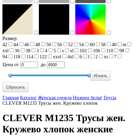
Размер
42
44
46
48
50
56
52
54
60
58
40
m
xxl
36
38
3
4
5
s
xl
102
106
110
98
94
118
114
122
xxxl
4xl
6
l
2
xs
7
Цена
от
до
Сбросить
Главная
Каталог
Женская одежда
Нижнее бельё
Трусы
CLEVER M1235 Трусы жен. Кружево хлопок
CLEVER M1235 Трусы жен.
Кружево хлопок женские