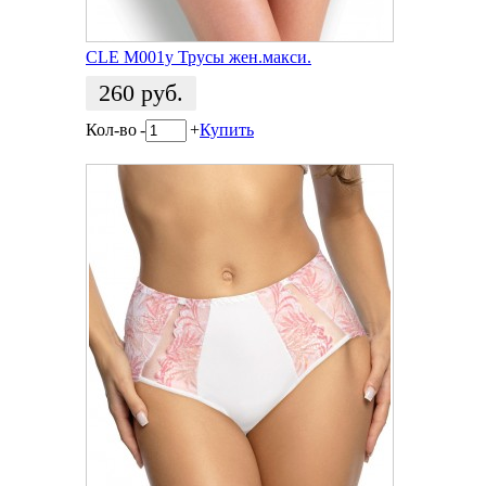
CLE M001у Трусы жен.макси.
260
руб.
Кол-во
-
+
Купить