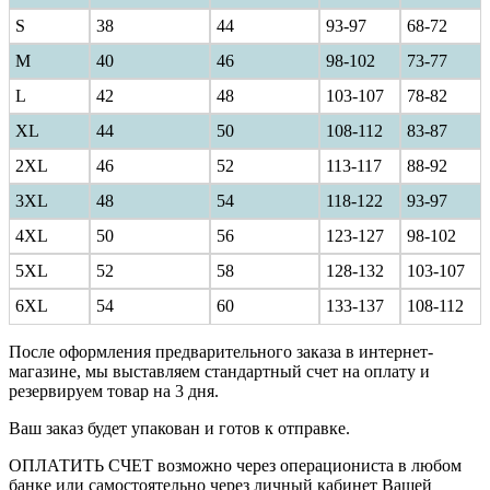
S
38
44
93-97
68-72
M
40
46
98-102
73-77
L
42
48
103-107
78-82
XL
44
50
108-112
83-87
2XL
46
52
113-117
88-92
3XL
48
54
118-122
93-97
4XL
50
56
123-127
98-102
5XL
52
58
128-132
103-107
6XL
54
60
133-137
108-112
После оформления предварительного заказа в интернет-
магазине, мы выставляем стандартный счет на оплату и
резервируем товар на 3 дня.
Ваш заказ будет упакован и готов к отправке.
ОПЛАТИТЬ СЧЕТ возможно через операциониста в любом
банке или самостоятельно через личный кабинет Вашей