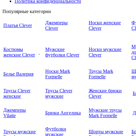
Политика конфиденциальности
Популярные категории
Джемперы
Носки женские
Ф
Платья Clever
Clever
Clever
Cl
М
Костюмы
Мужские
Носки мужские
д
женские Clever
футболки Clever
Clever
C
Носки Mark
Трусы Mark
Ш
Белье Валерия
Formelle
Formelle
м
Трусы Clever
Трусы Clever
Женские брюки
Б
женские
мужские
Clever
Джемперы
Мужские трусы
Брюки Ангелика
Д
Vilatte
Mark Formelle
Футболки
Трусы мужские
Шорты мужские
Б
мужские