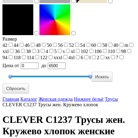
Размер
42
44
46
48
50
56
52
54
60
58
40
m
xxl
36
38
3
4
5
s
xl
102
106
110
98
94
118
114
122
xxxl
4xl
6
l
2
xs
7
Цена
от
до
Сбросить
Главная
Каталог
Женская одежда
Нижнее бельё
Трусы
CLEVER C1237 Трусы жен. Кружево хлопок
CLEVER C1237 Трусы жен.
Кружево хлопок женские