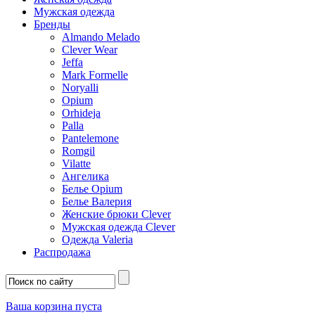
Мужская одежда
Бренды
Almando Melado
Clever Wear
Jeffa
Mark Formelle
Noryalli
Opium
Orhideja
Palla
Pantelemone
Romgil
Vilatte
Ангелика
Белье Opium
Белье Валерия
Женские брюки Clever
Мужская одежда Clever
Одежда Valeria
Распродажа
Ваша корзина пуста