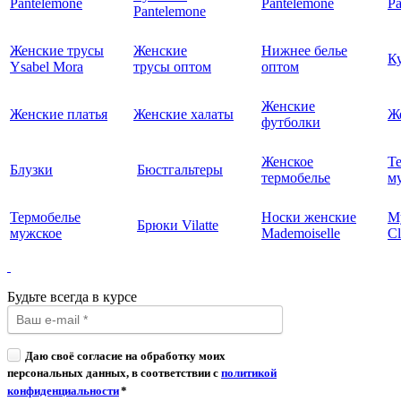
Pantelemone
Pantelemone
Pa
Pantelemone
Женские трусы
Женские
Нижнее белье
К
Ysabel Mora
трусы оптом
оптом
Женские
Женские платья
Женские халаты
Ж
футболки
Женское
Т
Блузки
Бюстгальтеры
термобелье
му
Термобелье
Носки женские
М
Брюки Vilatte
мужское
Mademoiselle
Cl
Будьте всегда в курсе
Даю своё согласие на обработку моих
персональных данных, в соответствии с
политикой
конфиденциальности
*