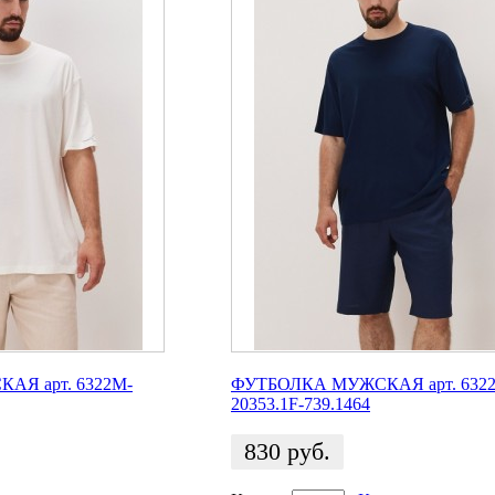
Я арт. 6322M-
ФУТБОЛКА МУЖСКАЯ арт. 632
20353.1F-739.1464
830
руб.