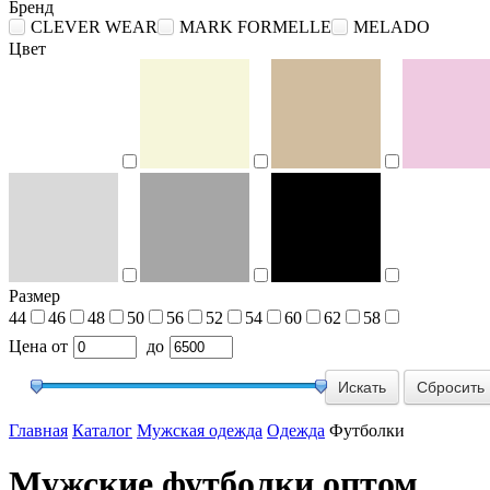
Бренд
CLEVER WEAR
MARK FORMELLE
MELADO
Цвет
Размер
44
46
48
50
56
52
54
60
62
58
Цена
от
до
Сбросить
Главная
Каталог
Мужская одежда
Одежда
Футболки
Мужские футболки оптом