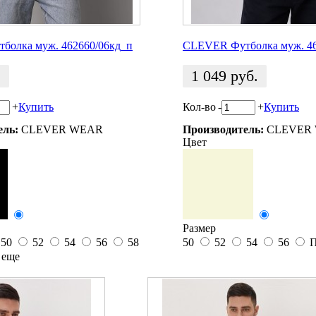
болка муж. 462660/06кд_п
CLEVER Футболка муж. 46
.
1 049
руб.
+
Купить
Кол-во
-
+
Купить
ель:
CLEVER WEAR
Производитель:
CLEVER
Цвет
Размер
50
52
54
56
58
50
52
54
56
П
 еще