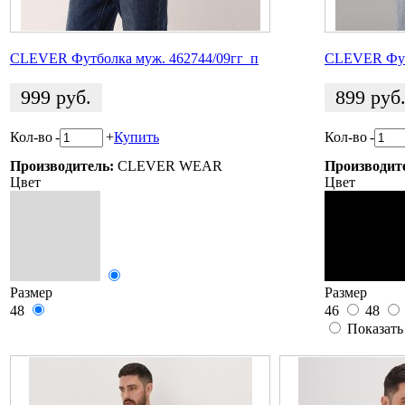
CLEVER Футболка муж. 462744/09гг_п
CLEVER Фут
999
руб.
899
руб
Кол-во
-
+
Купить
Кол-во
-
Производитель:
CLEVER WEAR
Производит
Цвет
Цвет
Размер
Размер
48
46
48
Показать