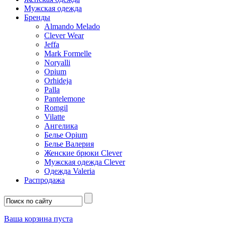
Мужская одежда
Бренды
Almando Melado
Clever Wear
Jeffa
Mark Formelle
Noryalli
Opium
Orhideja
Palla
Pantelemone
Romgil
Vilatte
Ангелика
Белье Opium
Белье Валерия
Женские брюки Clever
Мужская одежда Clever
Одежда Valeria
Распродажа
Ваша корзина пуста