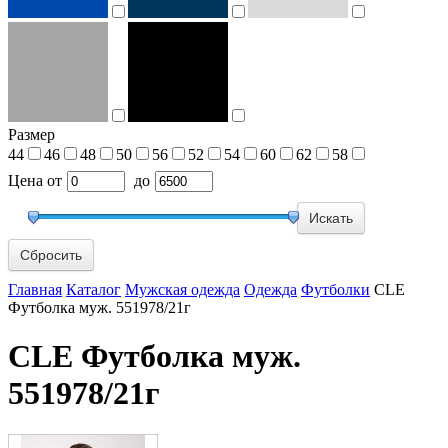
Размер
44
46
48
50
56
52
54
60
62
58
Цена
от
до
Сбросить
Главная
Каталог
Мужская одежда
Одежда
Футболки
CLE
Футболка муж. 551978/21г
CLE Футболка муж.
551978/21г