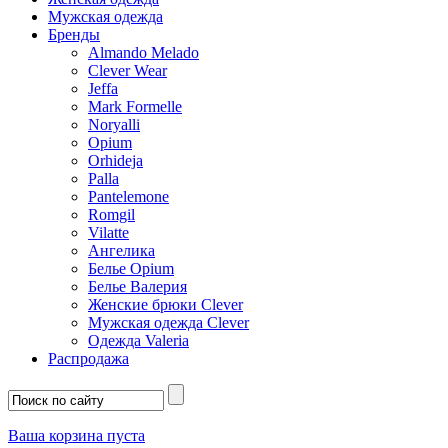
Мужская одежда
Бренды
Almando Melado
Clever Wear
Jeffa
Mark Formelle
Noryalli
Opium
Orhideja
Palla
Pantelemone
Romgil
Vilatte
Ангелика
Белье Opium
Белье Валерия
Женские брюки Clever
Мужская одежда Clever
Одежда Valeria
Распродажа
Ваша корзина пуста