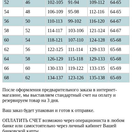
52
46
102-105
91-94
109-112
64-65
54
48
106-109
95-98
112-116
64-65
56
50
110-113
99-102
116-120
64-67
58
52
114-117
103-106
121-124
64-67
60
54
118-121
107-110
124-128
65-68
62
56
122-125
111-114
129-133
65-68
64
58
126-129
115-118
129-133
65-68
66
60
130-133
119-122
133-135
65-69
68
62
134-137
123-126
135-138
65-69
После оформления предварительного заказа в интернет-
магазине, мы выставляем стандартный счет на оплату и
резервируем товар на 3 дня.
Ваш заказ будет упакован и готов к отправке.
ОПЛАТИТЬ СЧЕТ возможно через операциониста в любом
банке или самостоятельно через личный кабинет Вашей
банковской карты.