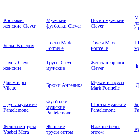
М
Костюмы
Мужские
Носки мужские
д
женские Clever
футболки Clever
Clever
C
Носки Mark
Трусы Mark
Ш
Белье Валерия
Formelle
Formelle
м
Трусы Clever
Трусы Clever
Женские брюки
Б
женские
мужские
Clever
Джемперы
Мужские трусы
Брюки Ангелика
Д
Vilatte
Mark Formelle
Футболки
Трусы мужские
Шорты мужские
Б
мужские
Pantelemone
Pantelemone
Pa
Pantelemone
Женские трусы
Женские
Нижнее белье
К
Ysabel Mora
трусы оптом
оптом