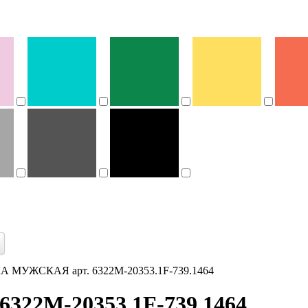
 МУЖСКАЯ арт. 6322M-20353.1F-739.1464
22M-20353.1F-739.1464