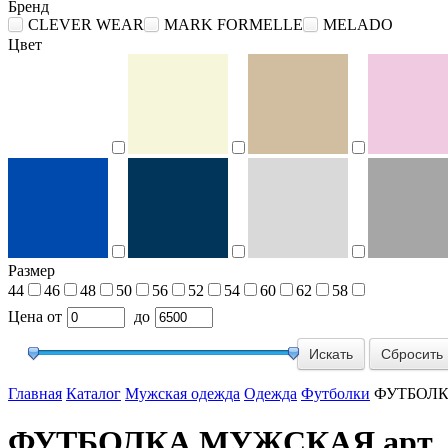
Бренд
CLEVER WEAR
MARK FORMELLE
MELADO
Цвет
Размер
44
46
48
50
56
52
54
60
62
58
Цена
от
до
Сбросить
Главная
Каталог
Мужская одежда
Одежда
Футболки
ФУТБОЛКА
ФУТБОЛКА МУЖСКАЯ арт. 63