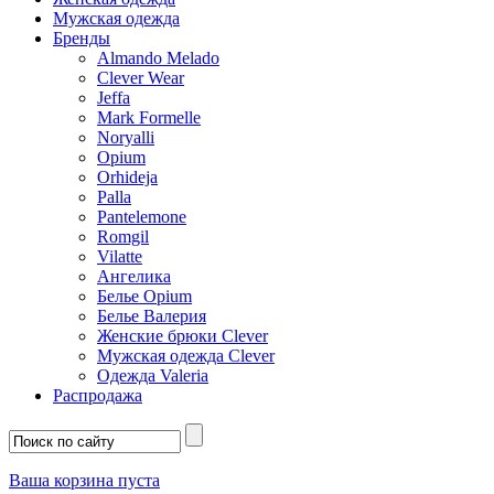
Мужская одежда
Бренды
Almando Melado
Clever Wear
Jeffa
Mark Formelle
Noryalli
Opium
Orhideja
Palla
Pantelemone
Romgil
Vilatte
Ангелика
Белье Opium
Белье Валерия
Женские брюки Clever
Мужская одежда Clever
Одежда Valeria
Распродажа
Ваша корзина пуста