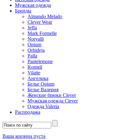
Мужская одежда
Бренды
Almando Melado
Clever Wear
Jeffa
Mark Formelle
Noryalli
Opium
Orhideja
Palla
Pantelemone
Romgil
Vilatte
Ангелика
Белье Opium
Белье Валерия
Женские брюки Clever
Мужская одежда Clever
Одежда Valeria
Распродажа
Ваша корзина пуста