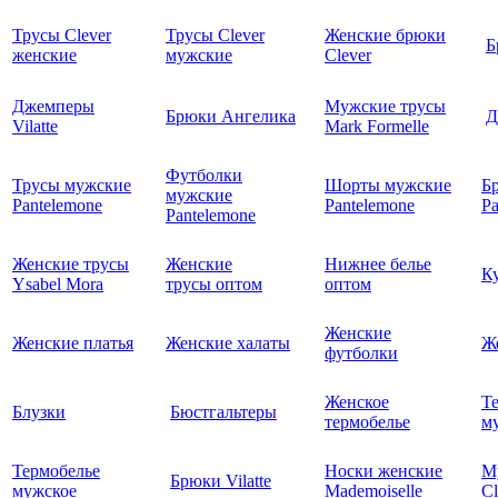
Трусы Clever
Трусы Clever
Женские брюки
Б
женские
мужские
Clever
Джемперы
Мужские трусы
Брюки Ангелика
Д
Vilatte
Mark Formelle
Футболки
Трусы мужские
Шорты мужские
Б
мужские
Pantelemone
Pantelemone
Pa
Pantelemone
Женские трусы
Женские
Нижнее белье
К
Ysabel Mora
трусы оптом
оптом
Женские
Женские платья
Женские халаты
Ж
футболки
Женское
Т
Блузки
Бюстгальтеры
термобелье
му
Термобелье
Носки женские
М
Брюки Vilatte
мужское
Mademoiselle
Cl