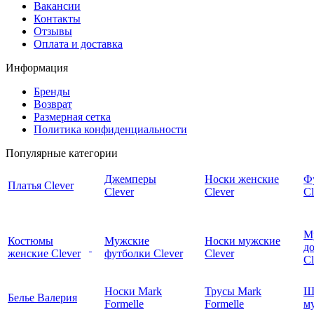
Вакансии
Контакты
Отзывы
Оплата и доставка
Информация
Бренды
Возврат
Размерная сетка
Политика конфиденциальности
Популярные категории
Джемперы
Носки женские
Ф
Платья Clever
Clever
Clever
Cl
М
Костюмы
Мужские
Носки мужские
д
женские Clever
футболки Clever
Clever
C
Носки Mark
Трусы Mark
Ш
Белье Валерия
Formelle
Formelle
м