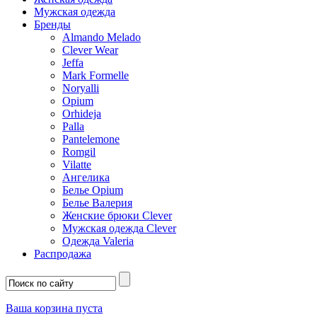
Мужская одежда
Бренды
Almando Melado
Clever Wear
Jeffa
Mark Formelle
Noryalli
Opium
Orhideja
Palla
Pantelemone
Romgil
Vilatte
Ангелика
Белье Opium
Белье Валерия
Женские брюки Clever
Мужская одежда Clever
Одежда Valeria
Распродажа
Ваша корзина пуста