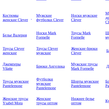
М
Костюмы
Мужские
Носки мужские
д
женские Clever
футболки Clever
Clever
C
Носки Mark
Трусы Mark
Ш
Белье Валерия
Formelle
Formelle
м
Трусы Clever
Трусы Clever
Женские брюки
Б
женские
мужские
Clever
Джемперы
Мужские трусы
Брюки Ангелика
Д
Vilatte
Mark Formelle
Футболки
Трусы мужские
Шорты мужские
Б
мужские
Pantelemone
Pantelemone
Pa
Pantelemone
Женские трусы
Женские
Нижнее белье
К
Ysabel Mora
трусы оптом
оптом