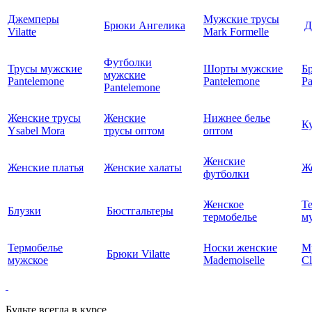
Джемперы
Мужские трусы
Брюки Ангелика
Д
Vilatte
Mark Formelle
Футболки
Трусы мужские
Шорты мужские
Б
мужские
Pantelemone
Pantelemone
Pa
Pantelemone
Женские трусы
Женские
Нижнее белье
К
Ysabel Mora
трусы оптом
оптом
Женские
Женские платья
Женские халаты
Ж
футболки
Женское
Т
Блузки
Бюстгальтеры
термобелье
му
Термобелье
Носки женские
М
Брюки Vilatte
мужское
Mademoiselle
Cl
Будьте всегда в курсе