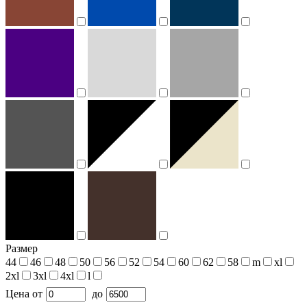
Размер
44
46
48
50
56
52
54
60
62
58
m
xl
2xl
3xl
4xl
l
Цена
от
до