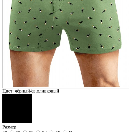
Цвет:
чёрный/св.оливковый
Размер