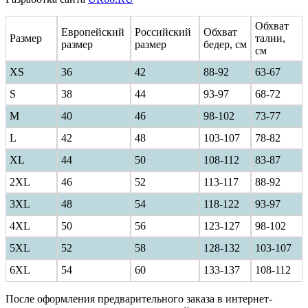
Обхват
Европейский
Российский
Обхват
Размер
талии,
размер
размер
бедер, см
см
XS
36
42
88-92
63-67
S
38
44
93-97
68-72
M
40
46
98-102
73-77
L
42
48
103-107
78-82
XL
44
50
108-112
83-87
2XL
46
52
113-117
88-92
3XL
48
54
118-122
93-97
4XL
50
56
123-127
98-102
5XL
52
58
128-132
103-107
6XL
54
60
133-137
108-112
После оформления предварительного заказа в интернет-