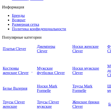
Информация
Бренды
Возврат
Размерная сетка
Политика конфиденциальности
Популярные категории
Джемперы
Носки женские
Ф
Платья Clever
Clever
Clever
Cl
М
Костюмы
Мужские
Носки мужские
д
женские Clever
футболки Clever
Clever
C
Носки Mark
Трусы Mark
Ш
Белье Валерия
Formelle
Formelle
м
Трусы Clever
Трусы Clever
Женские брюки
Б
женские
мужские
Clever