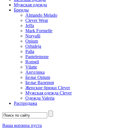
Мужская одежда
Бренды
Almando Melado
Clever Wear
Jeffa
Mark Formelle
Noryalli
Opium
Orhideja
Palla
Pantelemone
Romgil
Vilatte
Ангелика
Белье Opium
Белье Валерия
Женские брюки Clever
Мужская одежда Clever
Одежда Valeria
Распродажа
Ваша корзина пуста