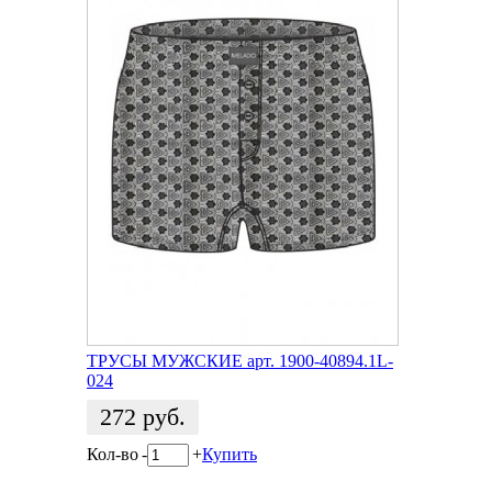
ТРУСЫ МУЖСКИЕ арт. 1900-40894.1L-
024
272
руб.
Кол-во
-
+
Купить