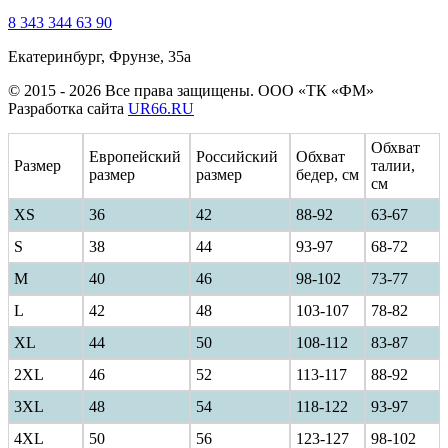
8 343 344 63 90
Екатеринбург, Фрунзе, 35а
© 2015 - 2026 Все права защищены. ООО «ТК «ФМ»
Разработка сайта
UR66.RU
Обхват
Европейский
Российский
Обхват
Размер
талии,
размер
размер
бедер, см
см
XS
36
42
88-92
63-67
S
38
44
93-97
68-72
M
40
46
98-102
73-77
L
42
48
103-107
78-82
XL
44
50
108-112
83-87
2XL
46
52
113-117
88-92
3XL
48
54
118-122
93-97
4XL
50
56
123-127
98-102