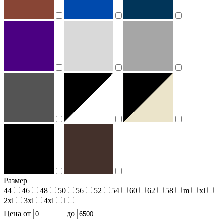
Размер
44
46
48
50
56
52
54
60
62
58
m
xl
2xl
3xl
4xl
l
Цена
от
до