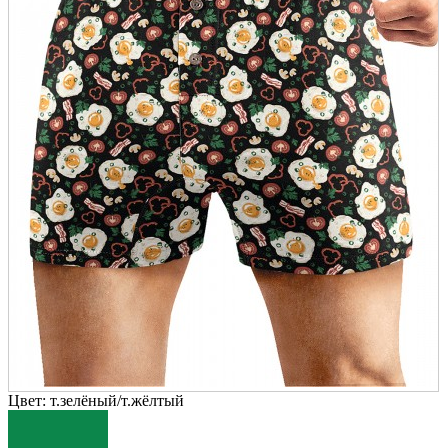
Цвет:
т.зелёный/т.жёлтый