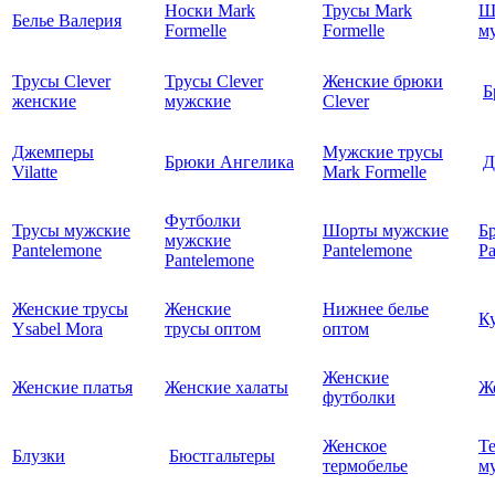
Носки Mark
Трусы Mark
Ш
Белье Валерия
Formelle
Formelle
м
Трусы Clever
Трусы Clever
Женские брюки
Б
женские
мужские
Clever
Джемперы
Мужские трусы
Брюки Ангелика
Д
Vilatte
Mark Formelle
Футболки
Трусы мужские
Шорты мужские
Б
мужские
Pantelemone
Pantelemone
Pa
Pantelemone
Женские трусы
Женские
Нижнее белье
К
Ysabel Mora
трусы оптом
оптом
Женские
Женские платья
Женские халаты
Ж
футболки
Женское
Т
Блузки
Бюстгальтеры
термобелье
му