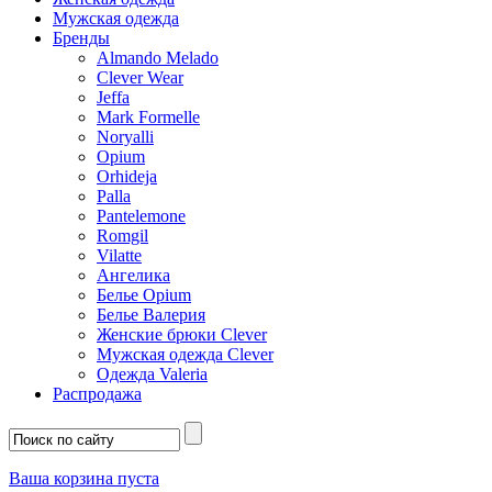
Мужская одежда
Бренды
Almando Melado
Clever Wear
Jeffa
Mark Formelle
Noryalli
Opium
Orhideja
Palla
Pantelemone
Romgil
Vilatte
Ангелика
Белье Opium
Белье Валерия
Женские брюки Clever
Мужская одежда Clever
Одежда Valeria
Распродажа
Ваша корзина пуста