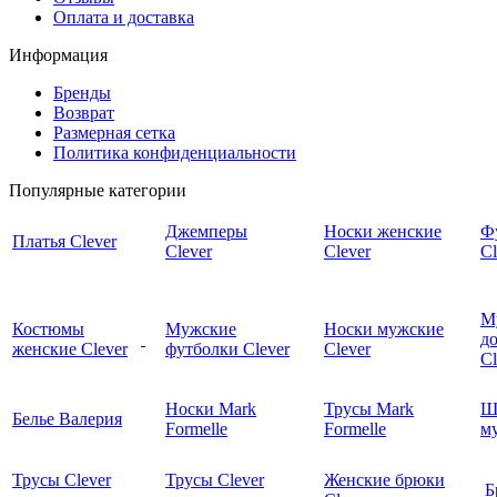
Оплата и доставка
Информация
Бренды
Возврат
Размерная сетка
Политика конфиденциальности
Популярные категории
Джемперы
Носки женские
Ф
Платья Clever
Clever
Clever
Cl
М
Костюмы
Мужские
Носки мужские
д
женские Clever
футболки Clever
Clever
C
Носки Mark
Трусы Mark
Ш
Белье Валерия
Formelle
Formelle
м
Трусы Clever
Трусы Clever
Женские брюки
Б