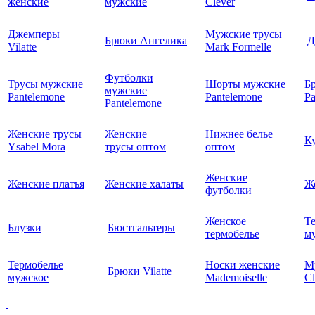
женские
мужские
Clever
Джемперы
Мужские трусы
Брюки Ангелика
Д
Vilatte
Mark Formelle
Футболки
Трусы мужские
Шорты мужские
Б
мужские
Pantelemone
Pantelemone
Pa
Pantelemone
Женские трусы
Женские
Нижнее белье
К
Ysabel Mora
трусы оптом
оптом
Женские
Женские платья
Женские халаты
Ж
футболки
Женское
Т
Блузки
Бюстгальтеры
термобелье
му
Термобелье
Носки женские
М
Брюки Vilatte
мужское
Mademoiselle
Cl