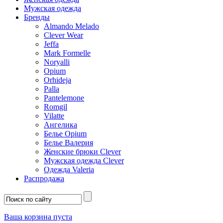
Мужская одежда
Бренды
Almando Melado
Clever Wear
Jeffa
Mark Formelle
Noryalli
Opium
Orhideja
Palla
Pantelemone
Romgil
Vilatte
Ангелика
Белье Opium
Белье Валерия
Женские брюки Clever
Мужская одежда Clever
Одежда Valeria
Распродажа
Ваша корзина пуста