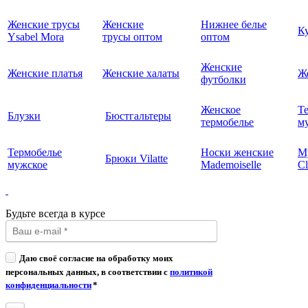
Женские трусы
Женские
Нижнее белье
К
Ysabel Mora
трусы оптом
оптом
Женские
Женские платья
Женские халаты
Ж
футболки
Женское
Т
Блузки
Бюстгальтеры
термобелье
му
Термобелье
Носки женские
М
Брюки Vilatte
мужское
Mademoiselle
Cl
Будьте всегда в курсе
Даю своё согласие на обработку моих
персональных данных, в соответствии с
политикой
конфиденциальности
*