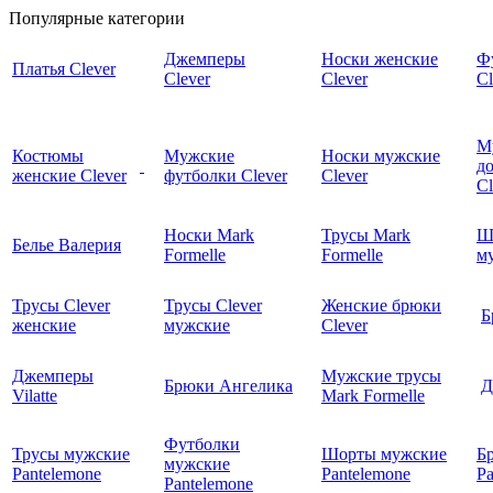
Популярные категории
Джемперы
Носки женские
Ф
Платья Clever
Clever
Clever
Cl
М
Костюмы
Мужские
Носки мужские
д
женские Clever
футболки Clever
Clever
C
Носки Mark
Трусы Mark
Ш
Белье Валерия
Formelle
Formelle
м
Трусы Clever
Трусы Clever
Женские брюки
Б
женские
мужские
Clever
Джемперы
Мужские трусы
Брюки Ангелика
Д
Vilatte
Mark Formelle
Футболки
Трусы мужские
Шорты мужские
Б
мужские
Pantelemone
Pantelemone
Pa
Pantelemone