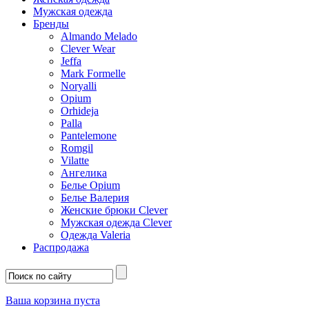
Мужская одежда
Бренды
Almando Melado
Clever Wear
Jeffa
Mark Formelle
Noryalli
Opium
Orhideja
Palla
Pantelemone
Romgil
Vilatte
Ангелика
Белье Opium
Белье Валерия
Женские брюки Clever
Мужская одежда Clever
Одежда Valeria
Распродажа
Ваша корзина пуста