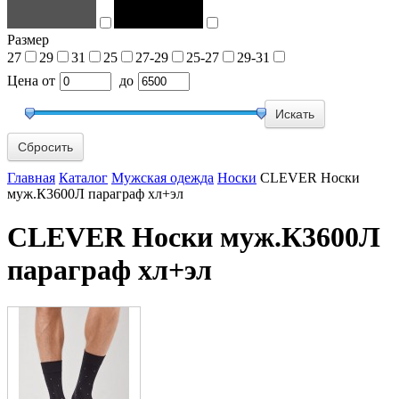
Размер
27
29
31
25
27-29
25-27
29-31
Цена
от
до
Сбросить
Главная
Каталог
Мужская одежда
Носки
CLEVER Носки
муж.К3600Л параграф хл+эл
CLEVER Носки муж.К3600Л
параграф хл+эл