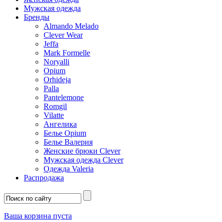
Мужская одежда
Бренды
Almando Melado
Clever Wear
Jeffa
Mark Formelle
Noryalli
Opium
Orhideja
Palla
Pantelemone
Romgil
Vilatte
Ангелика
Белье Opium
Белье Валерия
Женские брюки Clever
Мужская одежда Clever
Одежда Valeria
Распродажа
Ваша корзина пуста