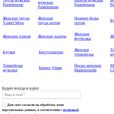
Трусы мужские
Шорты мужские
Б
мужские
Pantelemone
Pantelemone
Pa
Pantelemone
Женские трусы
Женские
Нижнее белье
К
Ysabel Mora
трусы оптом
оптом
Женские
Женские платья
Женские халаты
Ж
футболки
Женское
Т
Блузки
Бюстгальтеры
термобелье
му
Термобелье
Носки женские
М
Брюки Vilatte
мужское
Mademoiselle
Cl
Будьте всегда в курсе
Даю своё согласие на обработку моих
персональных данных, в соответствии с
политикой