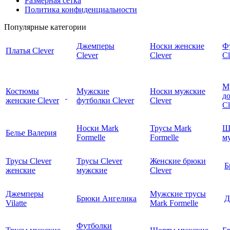
Размерная сетка
Политика конфиденциальности
Популярные категории
Джемперы
Носки женские
Ф
Платья Clever
Clever
Clever
Cl
М
Костюмы
Мужские
Носки мужские
д
женские Clever
футболки Clever
Clever
C
Носки Mark
Трусы Mark
Ш
Белье Валерия
Formelle
Formelle
м
Трусы Clever
Трусы Clever
Женские брюки
Б
женские
мужские
Clever
Джемперы
Мужские трусы
Брюки Ангелика
Д
Vilatte
Mark Formelle
Футболки