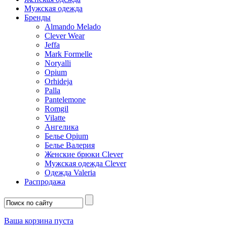
Мужская одежда
Бренды
Almando Melado
Clever Wear
Jeffa
Mark Formelle
Noryalli
Opium
Orhideja
Palla
Pantelemone
Romgil
Vilatte
Ангелика
Белье Opium
Белье Валерия
Женские брюки Clever
Мужская одежда Clever
Одежда Valeria
Распродажа
Ваша корзина пуста