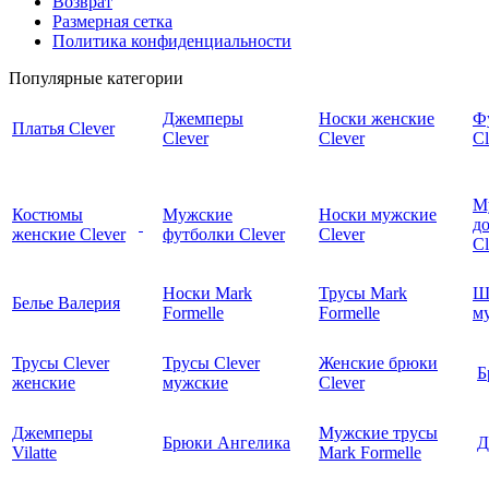
Возврат
Размерная сетка
Политика конфиденциальности
Популярные категории
Джемперы
Носки женские
Ф
Платья Clever
Clever
Clever
Cl
М
Костюмы
Мужские
Носки мужские
д
женские Clever
футболки Clever
Clever
C
Носки Mark
Трусы Mark
Ш
Белье Валерия
Formelle
Formelle
м
Трусы Clever
Трусы Clever
Женские брюки
Б
женские
мужские
Clever
Джемперы
Мужские трусы
Брюки Ангелика
Д
Vilatte
Mark Formelle