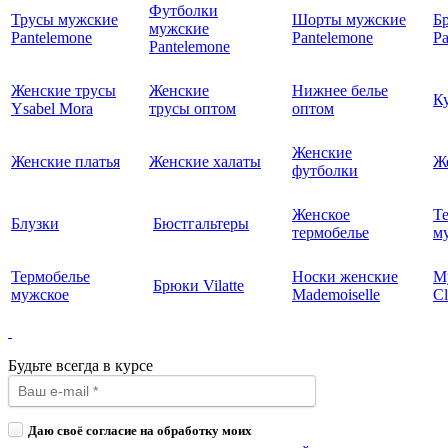
Футболки
Трусы мужские
Шорты мужские
Б
мужские
Pantelemone
Pantelemone
Pa
Pantelemone
Женские трусы
Женские
Нижнее белье
К
Ysabel Mora
трусы оптом
оптом
Женские
Женские платья
Женские халаты
Ж
футболки
Женское
Т
Блузки
Бюстгальтеры
термобелье
му
Термобелье
Носки женские
М
Брюки Vilatte
мужское
Mademoiselle
Cl
Будьте всегда в курсе
Даю своё согласие на обработку моих