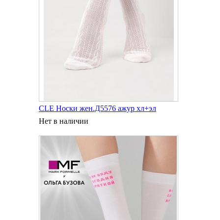
CLE Носки жен.Д5576 ажур хл+эл
Нет в наличии