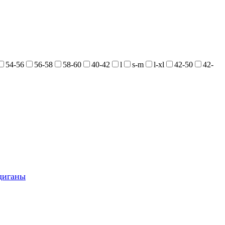
54-56
56-58
58-60
40-42
l
s-m
l-xl
42-50
42-
диганы