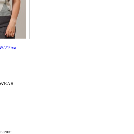
5/219ха
 WEAR
ь еще