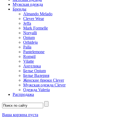
Мужская одежда
Бренды
Almando Melado
Clever Wear
Jeffa
Mark Formelle
Noryalli
Opium
Orhideja
Palla
Pantelemone
Romgil
Vilatte
Ангелика
Белье Opium
Белье Валерия
Женские брюки Clever
Мужская одежда Clever
Одежда Valeria
Распродажа
Ваша корзина пуста