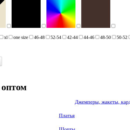
xl
one size
46-48
52-54
42-44
44-46
48-50
50-52
 оптом
Джемперы, жакеты, кар
Платья
Шорты