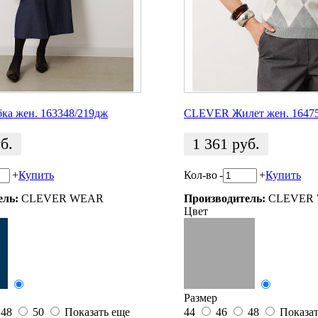
а жен. 163348/219дж
CLEVER Жилет жен. 16475
б.
1 361
руб.
+
Купить
Кол-во
-
+
Купить
ель:
CLEVER WEAR
Производитель:
CLEVER
Цвет
Размер
48
50
Показать еще
44
46
48
Показат