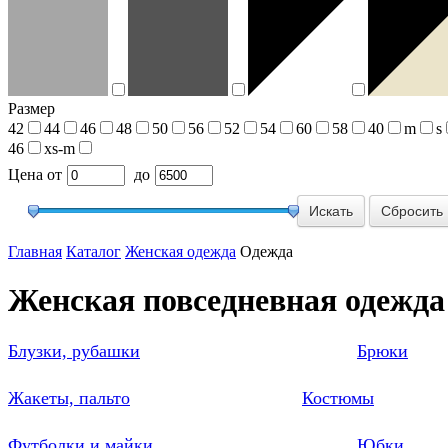
Размер
42
44
46
48
50
56
52
54
60
58
40
m
s
46
xs-m
Цена
от
до
Сбросить
Главная
Каталог
Женская одежда
Одежда
Женская повседневная одежда
Блузки, рубашки
Брюки
Жакеты, пальто
Костюмы
Футболки и майки
Юбки