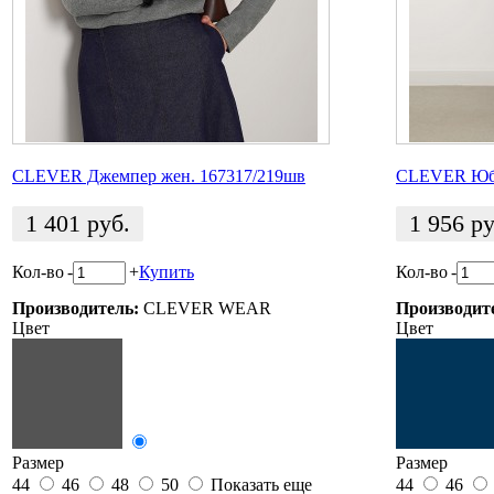
CLEVER Джемпер жен. 167317/219шв
CLEVER Юбк
1 401
руб.
1 956
ру
Кол-во
-
+
Купить
Кол-во
-
Производитель:
CLEVER WEAR
Производит
Цвет
Цвет
Размер
Размер
44
46
48
50
Показать еще
44
46