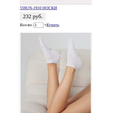
559UN-1910 НОСКИ
232
руб.
Кол-во
-
+
Купить