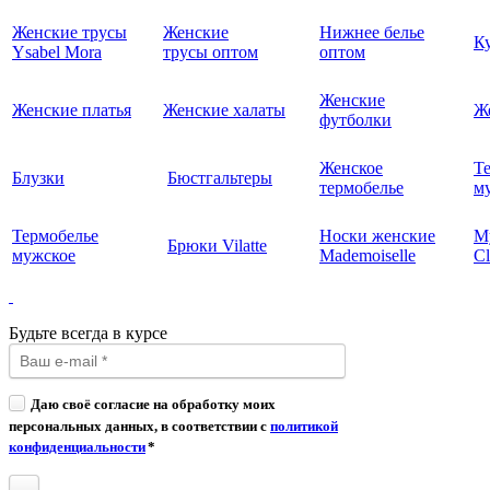
Женские трусы
Женские
Нижнее белье
К
Ysabel Mora
трусы оптом
оптом
Женские
Женские платья
Женские халаты
Ж
футболки
Женское
Т
Блузки
Бюстгальтеры
термобелье
му
Термобелье
Носки женские
М
Брюки Vilatte
мужское
Mademoiselle
Cl
Будьте всегда в курсе
Даю своё согласие на обработку моих
персональных данных, в соответствии с
политикой
конфиденциальности
*