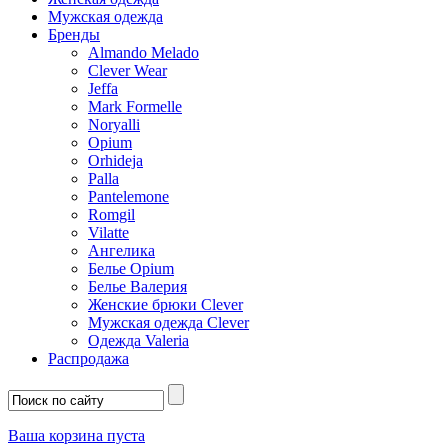
Мужская одежда
Бренды
Almando Melado
Clever Wear
Jeffa
Mark Formelle
Noryalli
Opium
Orhideja
Palla
Pantelemone
Romgil
Vilatte
Ангелика
Белье Opium
Белье Валерия
Женские брюки Clever
Мужская одежда Clever
Одежда Valeria
Распродажа
Ваша корзина пуста