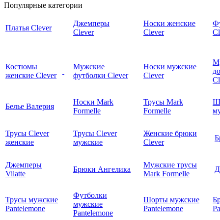
Популярные категории
Джемперы
Носки женские
Ф
Платья Clever
Clever
Clever
Cl
М
Костюмы
Мужские
Носки мужские
д
женские Clever
футболки Clever
Clever
C
Носки Mark
Трусы Mark
Ш
Белье Валерия
Formelle
Formelle
м
Трусы Clever
Трусы Clever
Женские брюки
Б
женские
мужские
Clever
Джемперы
Мужские трусы
Брюки Ангелика
Д
Vilatte
Mark Formelle
Футболки
Трусы мужские
Шорты мужские
Б
мужские
Pantelemone
Pantelemone
Pa
Pantelemone