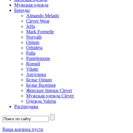
Мужская одежда
Бренды
Almando Melado
Clever Wear
Jeffa
Mark Formelle
Noryalli
Opium
Orhideja
Palla
Pantelemone
Romgil
Vilatte
Ангелика
Белье Opium
Белье Валерия
Женские брюки Clever
Мужская одежда Clever
Одежда Valeria
Распродажа
Ваша корзина пуста