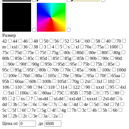
Размер
42
44
46
48
50
56
52
54
60
58
40
70
m
xxl
36
38
3
4
5
s
xl
70a
75a
100f
75c
75d
75e
75f
75g
80c
80d
80e
80f
80g
80h
85b
85c
85d
85f
85g
85h
90b
90c
90d
90e
90f
90g
95b
95d
95e
75b
75h
85e
95c
95g
95f
80b
70b
70c
85a
90h
100c
100d
100e
70d
80a
105c
70e
90a
95a
70f
65aa
95h
60aa
60b
100b
105d
70g
2xl
3xl
102
106
110
98
94
118
114
122
90
xxxl
95
4xl
5xl
100a
6
80aa
75С
85В
75В
l
75
80
85
2
xs
7
m-dd
xl-dd
xxl-dd
xxxxl
2xl-dd
l-
dd
3b
5e
6c
6e
7c
4c
4d
4e
5d
6d
7d
5c
5f
6f
7e
5g
4f
4g
7b
3c
4b
5b
6b
3d
2b
2c
3e
3a
2a
Цена
от
до