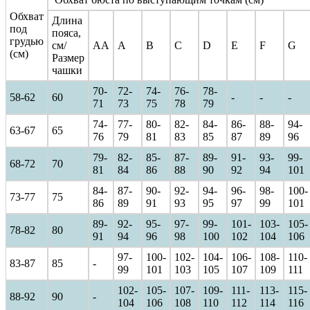
Обхват
Длина
под
пояса,
грудью
см/
AA
A
B
C
D
E
F
G
(см)
Размер
чашки
70-
72-
74-
76-
78-
58-62
60
-
-
-
71
73
75
78
79
74-
77-
80-
82-
84-
86-
88-
94-
63-67
65
76
79
81
83
85
87
89
96
79-
82-
85-
87-
89-
91-
93-
99-
68-72
70
81
84
86
88
90
92
94
101
84-
87-
90-
92-
94-
96-
98-
100-
73-77
75
86
89
91
93
95
97
99
101
89-
92-
95-
97-
99-
101-
103-
105-
78-82
80
91
94
96
98
100
102
104
106
97-
100-
102-
104-
106-
108-
110-
83-87
85
-
99
101
103
105
107
109
111
102-
105-
107-
109-
111-
113-
115-
88-92
90
-
104
106
108
110
112
114
116