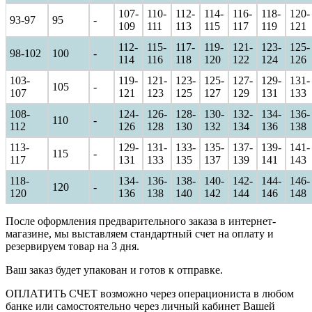
107-
110-
112-
114-
116-
118-
120-
93-97
95
-
109
111
113
115
117
119
121
112-
115-
117-
119-
121-
123-
125-
98-102
100
-
114
116
118
120
122
124
126
103-
119-
121-
123-
125-
127-
129-
131-
105
-
107
121
123
125
127
129
131
133
108-
124-
126-
128-
130-
132-
134-
136-
110
-
112
126
128
130
132
134
136
138
113-
129-
131-
133-
135-
137-
139-
141-
115
-
117
131
133
135
137
139
141
143
118-
134-
136-
138-
140-
142-
144-
146-
120
-
120
136
138
140
142
144
146
148
После оформления предварительного заказа в интернет-
магазине, мы выставляем стандартный счет на оплату и
резервируем товар на 3 дня.
Ваш заказ будет упакован и готов к отправке.
ОПЛАТИТЬ СЧЕТ возможно через операциониста в любом
банке или самостоятельно через личный кабинет Вашей