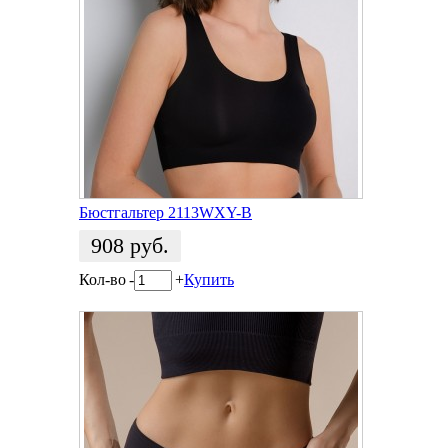
Бюстгальтер 2113WXY-B
908
руб.
Кол-во
-
+
Купить