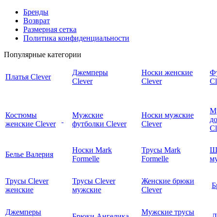
Бренды
Возврат
Размерная сетка
Политика конфиденциальности
Популярные категории
Джемперы
Носки женские
Ф
Платья Clever
Clever
Clever
Cl
М
Костюмы
Мужские
Носки мужские
д
женские Clever
футболки Clever
Clever
C
Носки Mark
Трусы Mark
Ш
Белье Валерия
Formelle
Formelle
м
Трусы Clever
Трусы Clever
Женские брюки
Б
женские
мужские
Clever
Джемперы
Мужские трусы
Брюки Ангелика
Д