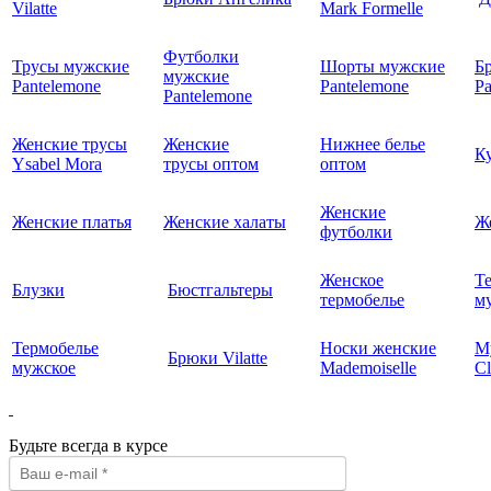
Vilatte
Mark Formelle
Футболки
Трусы мужские
Шорты мужские
Б
мужские
Pantelemone
Pantelemone
Pa
Pantelemone
Женские трусы
Женские
Нижнее белье
К
Ysabel Mora
трусы оптом
оптом
Женские
Женские платья
Женские халаты
Ж
футболки
Женское
Т
Блузки
Бюстгальтеры
термобелье
му
Термобелье
Носки женские
М
Брюки Vilatte
мужское
Mademoiselle
Cl
Будьте всегда в курсе