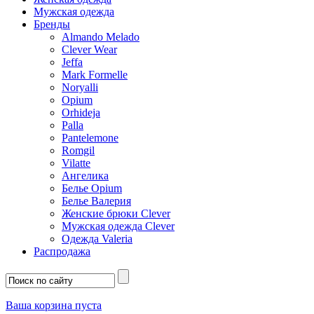
Мужская одежда
Бренды
Almando Melado
Clever Wear
Jeffa
Mark Formelle
Noryalli
Opium
Orhideja
Palla
Pantelemone
Romgil
Vilatte
Ангелика
Белье Opium
Белье Валерия
Женские брюки Clever
Мужская одежда Clever
Одежда Valeria
Распродажа
Ваша корзина пуста