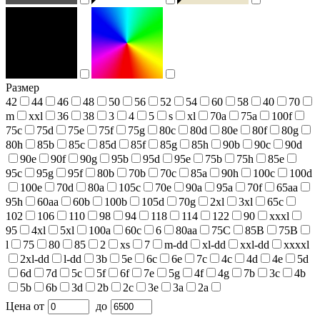
Размер
42
44
46
48
50
56
52
54
60
58
40
70
m
xxl
36
38
3
4
5
s
xl
70a
75a
100f
75c
75d
75e
75f
75g
80c
80d
80e
80f
80g
80h
85b
85c
85d
85f
85g
85h
90b
90c
90d
90e
90f
90g
95b
95d
95e
75b
75h
85e
95c
95g
95f
80b
70b
70c
85a
90h
100c
100d
100e
70d
80a
105c
70e
90a
95a
70f
65aa
95h
60aa
60b
100b
105d
70g
2xl
3xl
65c
102
106
110
98
94
118
114
122
90
xxxl
95
4xl
5xl
100a
60c
6
80aa
75С
85В
75В
l
75
80
85
2
xs
7
m-dd
xl-dd
xxl-dd
xxxxl
2xl-dd
l-dd
3b
5e
6c
6e
7c
4c
4d
4e
5d
6d
7d
5c
5f
6f
7e
5g
4f
4g
7b
3c
4b
5b
6b
3d
2b
2c
3e
3a
2a
Цена
от
до