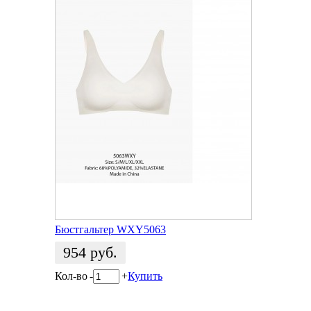
Бюстгальтер WXY5063
954
руб.
Кол-во
-
+
Купить