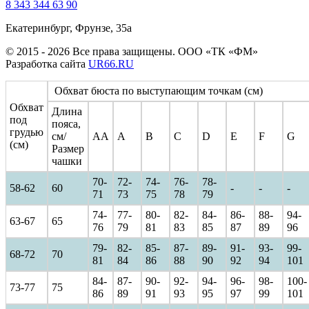
8 343 344 63 90
Екатеринбург, Фрунзе, 35а
© 2015 - 2026 Все права защищены. ООО «ТК «ФМ»
Разработка сайта
UR66.RU
Обхват бюста по выступающим точкам (см)
Обхват
Длина
под
пояса,
грудью
см/
AA
A
B
C
D
E
F
G
(см)
Размер
чашки
70-
72-
74-
76-
78-
58-62
60
-
-
-
71
73
75
78
79
74-
77-
80-
82-
84-
86-
88-
94-
63-67
65
76
79
81
83
85
87
89
96
79-
82-
85-
87-
89-
91-
93-
99-
68-72
70
81
84
86
88
90
92
94
101
84-
87-
90-
92-
94-
96-
98-
100-
73-77
75
86
89
91
93
95
97
99
101