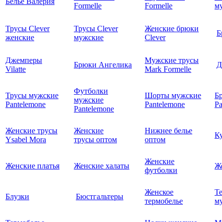
Белье Валерия
Formelle
Formelle
м
Трусы Clever
Трусы Clever
Женские брюки
Б
женские
мужские
Clever
Джемперы
Мужские трусы
Брюки Ангелика
Д
Vilatte
Mark Formelle
Футболки
Трусы мужские
Шорты мужские
Б
мужские
Pantelemone
Pantelemone
Pa
Pantelemone
Женские трусы
Женские
Нижнее белье
К
Ysabel Mora
трусы оптом
оптом
Женские
Женские платья
Женские халаты
Ж
футболки
Женское
Т
Блузки
Бюстгальтеры
термобелье
му