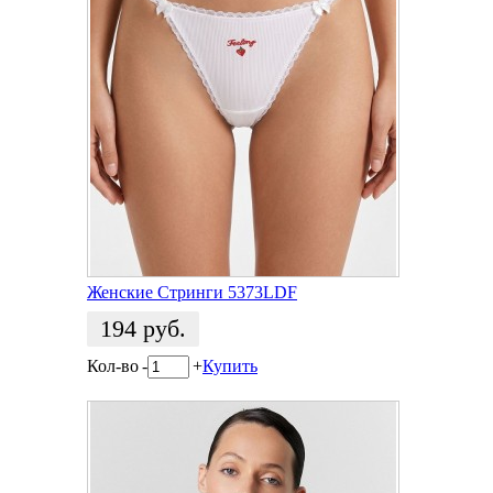
Женские Cтринги 5373LDF
194
руб.
Кол-во
-
+
Купить