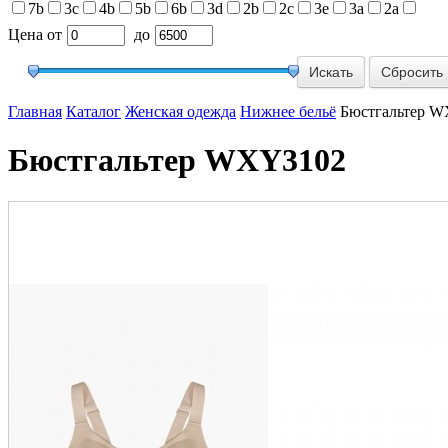
7b
3c
4b
5b
6b
3d
2b
2c
3e
3a
2a
Цена
от
до
Сбросить
Главная
Каталог
Женская одежда
Нижнее бельё
Бюстгальтер 
Бюстгальтер WXY3102