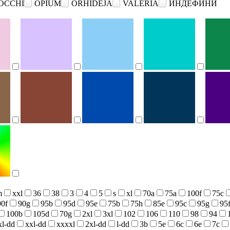
OCCHI
OPIUM
ORHIDEJA
VALERIA
ИНДЕФИНИ
m
xxl
36
38
3
4
5
s
xl
70a
75a
100f
75c
90f
90g
95b
95d
95e
75b
75h
85e
95c
95g
95
100b
105d
70g
2xl
3xl
102
106
110
98
94
xl-dd
xxl-dd
xxxxl
2xl-dd
l-dd
3b
5e
6c
6e
7c