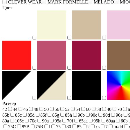
CLEVER WEAR
MARK FORMELLE
MELADO
MIO
Цвет
Размер
42
44
46
48
50
56
52
54
60
58
40
70
85b
85c
85d
85f
85g
85h
90b
90c
90d
90e
80a
105c
70e
90a
95a
70f
65aa
95h
60aa
60b
75С
85В
75В
l
75
80
85
2
xs
7
m-dd