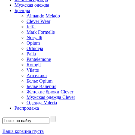
Мужская одежда
Бренды
Almando Melado
Clever Wear
Jeffa
Mark Formelle
Noryalli
Opium
Orhideja
Palla
Pantelemone
Romgil
Vilatte
Ангелика
Белье Opium
Белье Валерия
Женские брюки Clever
Мужская одежда Clever
Одежда Valeria
Распродажа
Ваша корзина пуста