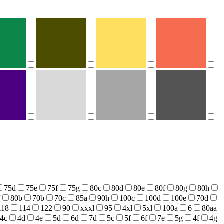
75d
75e
75f
75g
80c
80d
80e
80f
80g
80h
f
80b
70b
70c
85a
90h
100c
100d
100e
70d
118
114
122
90
xxxl
95
4xl
5xl
100a
6
80aa
4c
4d
4e
5d
6d
7d
5c
5f
6f
7e
5g
4f
4g