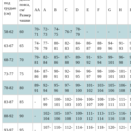
под
пояса,
грудью
см/
AA
A
B
C
D
E
F
G
H
I
(см)
Размер
чашки
70-
72-
74-
78-
58-62
60
76-7
-
-
-
-
-
71
73
75
79
74-
77-
80-
82-
84-
86-
88-
94-
91-
63-67
65
76
79
81
83
85
87
89
96
93
79-
82-
85-
87-
89-
91-
93-
99-
96-
68-72
70
81
84
86
88
90
92
94
101
98
84-
87-
90-
92-
94-
96-
98-
100-
101-
73-77
75
86
89
91
93
95
97
99
101
103
89-
92-
95-
97-
99-
101-
103-
105-
106-
78-82
80
91
94
96
98
100
102
104
106
108
97-
100-
102-
104-
106-
108-
110-
111-
83-87
85
-
99
101
103
105
107
109
111
113
102-
105-
107-
109-
111-
113-
115-
116-
88-92
90
-
104
106
108
110
112
114
116
118
107-
110-
112-
114-
116-
118-
120-
121-
93-97
95
-