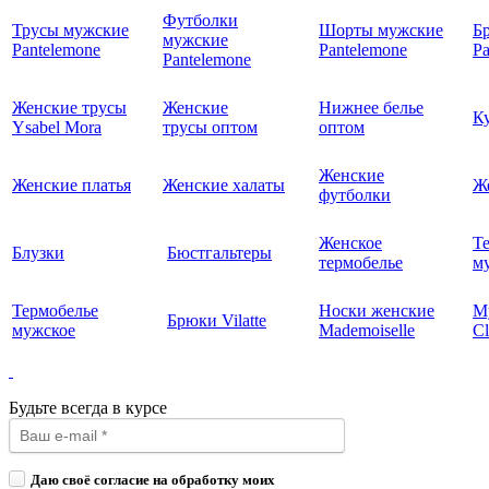
Футболки
Трусы мужские
Шорты мужские
Б
мужские
Pantelemone
Pantelemone
Pa
Pantelemone
Женские трусы
Женские
Нижнее белье
К
Ysabel Mora
трусы оптом
оптом
Женские
Женские платья
Женские халаты
Ж
футболки
Женское
Т
Блузки
Бюстгальтеры
термобелье
му
Термобелье
Носки женские
М
Брюки Vilatte
мужское
Mademoiselle
Cl
Будьте всегда в курсе
Даю своё согласие на обработку моих