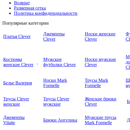
Возврат
Размерная сетка
Политика конфиденциальности
Популярные категории
Джемперы
Носки женские
Ф
Платья Clever
Clever
Clever
Cl
М
Костюмы
Мужские
Носки мужские
д
женские Clever
футболки Clever
Clever
C
Носки Mark
Трусы Mark
Ш
Белье Валерия
Formelle
Formelle
м
Трусы Clever
Трусы Clever
Женские брюки
Б
женские
мужские
Clever
Джемперы
Мужские трусы
Брюки Ангелика
Д
Vilatte
Mark Formelle