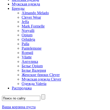
Мужская одежда
Бренды
Almando Melado
Clever Wear
Jeffa
Mark Formelle
Noryalli
Opium
Orhideja
Palla
Pantelemone
Romgil
Vilatte
Ангелика
Белье Opium
Белье Валерия
Женские брюки Clever
Мужская одежда Clever
Одежда Valeria
Распродажа
Ваша корзина пуста