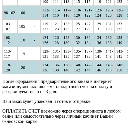
109
111
113
115
117
119
121
123
112-
115-
117-
119-
121-
123-
125-
126-
98-102
100
-
114
116
118
120
122
124
126
128
103-
119-
121-
123-
125-
127-
129-
131-
133-
105
-
107
121
123
125
127
129
131
133
135
108-
124-
126-
128-
130-
132-
134-
136-
138-
110
-
112
126
128
130
132
134
136
138
140
113-
129-
131-
133-
135-
137-
139-
141-
143-
115
-
117
131
133
135
137
139
141
143
145
118-
134-
136-
138-
140-
142-
144-
146-
148-
120
-
120
136
138
140
142
144
146
148
150
После оформления предварительного заказа в интернет-
магазине, мы выставляем стандартный счет на оплату и
резервируем товар на 3 дня.
Ваш заказ будет упакован и готов к отправке.
ОПЛАТИТЬ СЧЕТ возможно через операциониста в любом
банке или самостоятельно через личный кабинет Вашей
банковской карты.