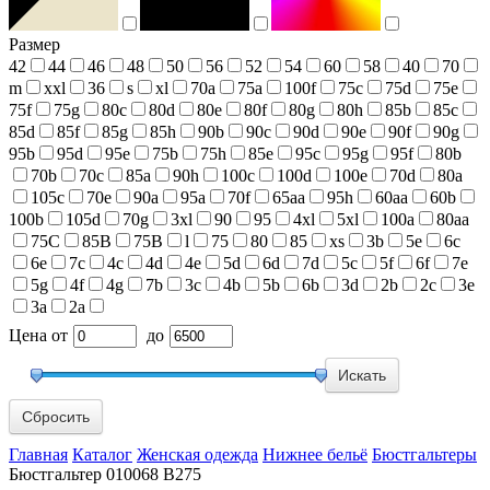
Размер
42
44
46
48
50
56
52
54
60
58
40
70
m
xxl
36
s
xl
70a
75a
100f
75c
75d
75e
75f
75g
80c
80d
80e
80f
80g
80h
85b
85c
85d
85f
85g
85h
90b
90c
90d
90e
90f
90g
95b
95d
95e
75b
75h
85e
95c
95g
95f
80b
70b
70c
85a
90h
100c
100d
100e
70d
80a
105c
70e
90a
95a
70f
65aa
95h
60aa
60b
100b
105d
70g
3xl
90
95
4xl
5xl
100a
80aa
75С
85В
75В
l
75
80
85
xs
3b
5e
6c
6e
7c
4c
4d
4e
5d
6d
7d
5c
5f
6f
7e
5g
4f
4g
7b
3c
4b
5b
6b
3d
2b
2c
3e
3a
2a
Цена
от
до
Сбросить
Главная
Каталог
Женская одежда
Нижнее бельё
Бюстгальтеры
Бюстгальтер 010068 В275