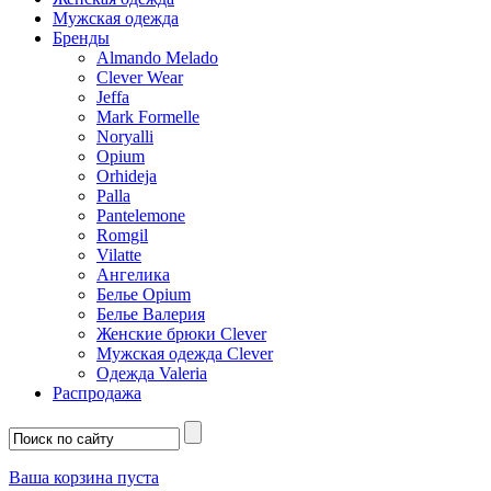
Мужская одежда
Бренды
Almando Melado
Clever Wear
Jeffa
Mark Formelle
Noryalli
Opium
Orhideja
Palla
Pantelemone
Romgil
Vilatte
Ангелика
Белье Opium
Белье Валерия
Женские брюки Clever
Мужская одежда Clever
Одежда Valeria
Распродажа
Ваша корзина пуста