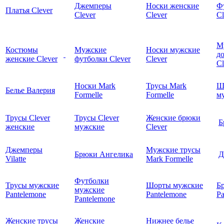
Джемперы
Носки женские
Ф
Платья Clever
Clever
Clever
Cl
М
Костюмы
Мужские
Носки мужские
д
женские Clever
футболки Clever
Clever
C
Носки Mark
Трусы Mark
Ш
Белье Валерия
Formelle
Formelle
м
Трусы Clever
Трусы Clever
Женские брюки
Б
женские
мужские
Clever
Джемперы
Мужские трусы
Брюки Ангелика
Д
Vilatte
Mark Formelle
Футболки
Трусы мужские
Шорты мужские
Б
мужские
Pantelemone
Pantelemone
Pa
Pantelemone
Женские трусы
Женские
Нижнее белье