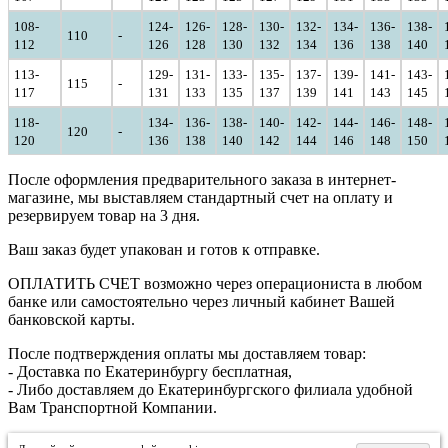
108-
124-
126-
128-
130-
132-
134-
136-
138-
110
-
112
126
128
130
132
134
136
138
140
113-
129-
131-
133-
135-
137-
139-
141-
143-
115
-
117
131
133
135
137
139
141
143
145
118-
134-
136-
138-
140-
142-
144-
146-
148-
120
-
120
136
138
140
142
144
146
148
150
После оформления предварительного заказа в интернет-
магазине, мы выставляем стандартный счет на оплату и
резервируем товар на 3 дня.
Ваш заказ будет упакован и готов к отправке.
ОПЛАТИТЬ СЧЕТ возможно через операциониста в любом
банке или самостоятельно через личный кабинет Вашей
банковской карты.
После подтверждения оплаты мы доставляем товар:
- Доставка по Екатеринбургу бесплатная,
- Либо доставляем до Екатеринбургского филиала удобной
Вам Транспортной Компании.