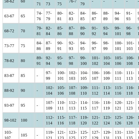
58-62
60
76-7
-
-
-
-
-
71
73
75
79
74-
77-
80-
82-
84-
86-
88-
94-
91-
63-67
65
76
79
81
83
85
87
89
96
93
79-
82-
85-
87-
89-
91-
93-
99-
96-
68-72
70
81
84
86
88
90
92
94
101
98
84-
87-
90-
92-
94-
96-
98-
100-
101-
73-77
75
86
89
91
93
95
97
99
101
103
89-
92-
95-
97-
99-
101-
103-
105-
106-
78-82
80
91
94
96
98
100
102
104
106
108
97-
100-
102-
104-
106-
108-
110-
111-
83-87
85
-
99
101
103
105
107
109
111
113
102-
105-
107-
109-
111-
113-
115-
116-
88-92
90
-
104
106
108
110
112
114
116
118
107-
110-
112-
114-
116-
118-
120-
121-
93-97
95
-
109
111
113
115
117
119
121
123
112-
115-
117-
119-
121-
123-
125-
126-
98-102
100
-
114
116
118
120
122
124
126
128
103-
119-
121-
123-
125-
127-
129-
131-
133-
105
-
107
121
123
125
127
129
131
133
135