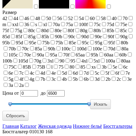
Размер
42
44
46
48
50
56
52
54
60
58
40
70
m
xxl
36
s
xl
70a
75a
100f
75c
75d
75e
75f
75g
80c
80d
80e
80f
80g
80h
85b
85c
85d
85f
85g
85h
90b
90c
90d
90e
90f
90g
95b
95d
95e
75b
75h
85e
95c
95g
95f
80b
70b
70c
85a
90h
100c
100d
100e
70d
80a
105c
70e
90a
95a
70f
65aa
95h
60aa
60b
100b
105d
70g
3xl
90
95
4xl
5xl
100a
80aa
75С
85В
75В
l
75
80
85
xs
3b
5e
6c
6e
7c
4c
4d
4e
5d
6d
7d
5c
5f
6f
7e
5g
4f
4g
7b
3c
4b
5b
6b
3d
2b
2c
3e
3a
2a
Цена
от
до
Сбросить
Главная
Каталог
Женская одежда
Нижнее бельё
Бюстгальтеры
Бюстгальтер 010130 168