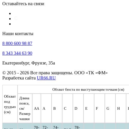
Оставайтесь на связи
Наши контакты
8 800 600 98 87
8 343 344 63 90
Екатеринбург, Фрунзе, 35а
© 2015 - 2026 Все права защищены. ООО «ТК «ФМ»
Разработка сайта
UR66.RU
Обхват бюста по выступающим точкам (см)
Обхват
Длина
под
пояса,
грудью
см/
AA
A
B
C
D
E
F
G
H
I
(см)
Размер
чашки
70-
72-
74-
78-