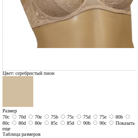
Цвет:
серебристый пион
Размер
70c
70d
70e
75b
75c
75d
75e
80b
80c
80d
80e
85c
85d
90b
90c
Показать
еще
Таблица размеров