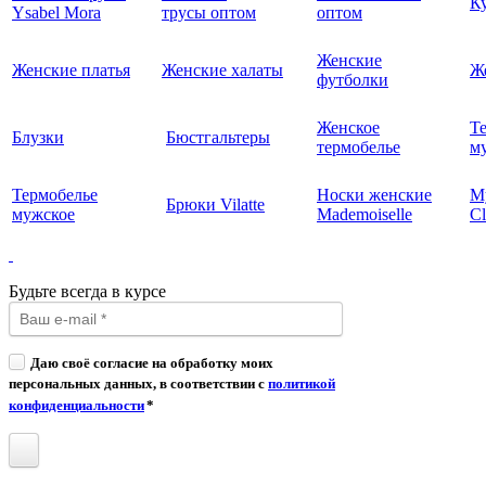
К
Ysabel Mora
трусы оптом
оптом
Женские
Женские платья
Женские халаты
Ж
футболки
Женское
Т
Блузки
Бюстгальтеры
термобелье
му
Термобелье
Носки женские
М
Брюки Vilatte
мужское
Mademoiselle
Cl
Будьте всегда в курсе
Даю своё согласие на обработку моих
персональных данных, в соответствии с
политикой
конфиденциальности
*