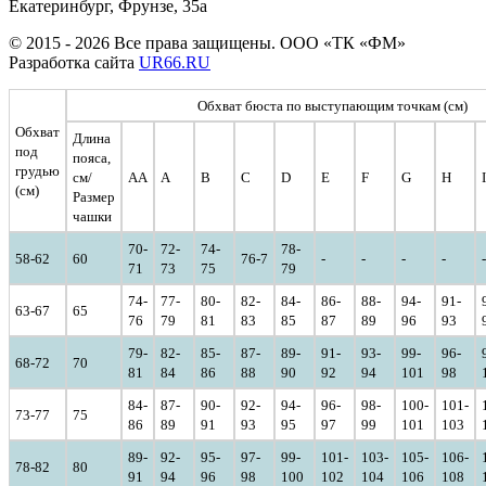
Екатеринбург, Фрунзе, 35а
© 2015 - 2026 Все права защищены. ООО «ТК «ФМ»
Разработка сайта
UR66.RU
Обхват бюста по выступающим точкам (см)
Обхват
Длина
под
пояса,
грудью
см/
AA
A
B
C
D
E
F
G
H
I
(см)
Размер
чашки
70-
72-
74-
78-
58-62
60
76-7
-
-
-
-
-
71
73
75
79
74-
77-
80-
82-
84-
86-
88-
94-
91-
63-67
65
76
79
81
83
85
87
89
96
93
79-
82-
85-
87-
89-
91-
93-
99-
96-
68-72
70
81
84
86
88
90
92
94
101
98
84-
87-
90-
92-
94-
96-
98-
100-
101-
73-77
75
86
89
91
93
95
97
99
101
103
89-
92-
95-
97-
99-
101-
103-
105-
106-
78-82
80
91
94
96
98
100
102
104
106
108