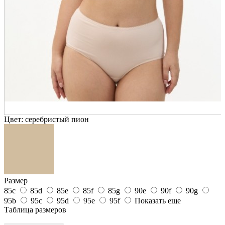
Цвет:
серебристый пион
Размер
85c
85d
85e
85f
85g
90e
90f
90g
95b
95c
95d
95e
95f
Показать еще
Таблица размеров