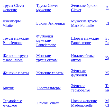
Трусы Clever
Трусы Clever
Женские брюки
Б
женские
мужские
Clever
Джемперы
Мужские трусы
Брюки Ангелика
Д
Vilatte
Mark Formelle
Футболки
Трусы мужские
Шорты мужские
Б
мужские
Pantelemone
Pantelemone
Pa
Pantelemone
Женские трусы
Женские
Нижнее белье
К
Ysabel Mora
трусы оптом
оптом
Женские
Женские платья
Женские халаты
Ж
футболки
Женское
Т
Блузки
Бюстгальтеры
термобелье
му
Термобелье
Носки женские
М
Брюки Vilatte
мужское
Mademoiselle
Cl