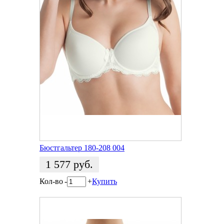
Бюстгальтер 180-208 004
1 577
руб.
Кол-во
-
+
Купить