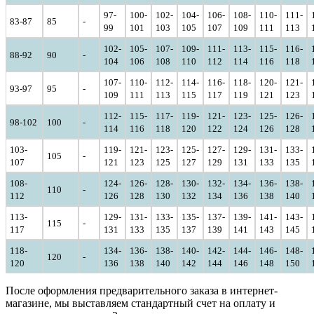
97-
100-
102-
104-
106-
108-
110-
111-
83-87
85
-
99
101
103
105
107
109
111
113
102-
105-
107-
109-
111-
113-
115-
116-
88-92
90
-
104
106
108
110
112
114
116
118
107-
110-
112-
114-
116-
118-
120-
121-
93-97
95
-
109
111
113
115
117
119
121
123
112-
115-
117-
119-
121-
123-
125-
126-
98-102
100
-
114
116
118
120
122
124
126
128
103-
119-
121-
123-
125-
127-
129-
131-
133-
105
-
107
121
123
125
127
129
131
133
135
108-
124-
126-
128-
130-
132-
134-
136-
138-
110
-
112
126
128
130
132
134
136
138
140
113-
129-
131-
133-
135-
137-
139-
141-
143-
115
-
117
131
133
135
137
139
141
143
145
118-
134-
136-
138-
140-
142-
144-
146-
148-
120
-
120
136
138
140
142
144
146
148
150
После оформления предварительного заказа в интернет-
магазине, мы выставляем стандартный счет на оплату и