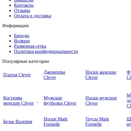
Контакты
Отзывы
Оплата и доставка
Информация
Бренды
Возврат
Размерная сетка
Политика конфиденциальности
Популярные категории
Джемперы
Носки женские
Ф
Платья Clever
Clever
Clever
Cl
М
Костюмы
Мужские
Носки мужские
д
женские Clever
футболки Clever
Clever
C
Носки Mark
Трусы Mark
Ш
Белье Валерия
Formelle
Formelle
м