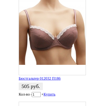
Бюстгальтер 012032 П186
505
руб.
Кол-во
-
+
Купить