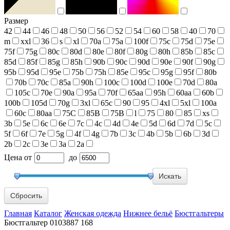
Размер
42
44
46
48
50
56
52
54
60
58
40
70
m
xxl
36
s
xl
70a
75a
100f
75c
75d
75e
75f
75g
80c
80d
80e
80f
80g
80h
85b
85c
85d
85f
85g
85h
90b
90c
90d
90e
90f
90g
95b
95d
95e
75b
75h
85e
95c
95g
95f
80b
70b
70c
85a
90h
100c
100d
100e
70d
80a
105c
70e
90a
95a
70f
65aa
95h
60aa
60b
100b
105d
70g
3xl
65c
90
95
4xl
5xl
100a
60c
80aa
75С
85В
75В
l
75
80
85
xs
3b
5e
6c
6e
7c
4c
4d
4e
5d
6d
7d
5c
5f
6f
7e
5g
4f
4g
7b
3c
4b
5b
6b
3d
2b
2c
3e
3a
2a
Цена
от
до
Сбросить
Главная
Каталог
Женская одежда
Нижнее бельё
Бюстгальтеры
Бюстгальтер 0103887 168