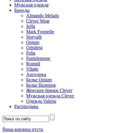
Мужская одежда
Бренды
Almando Melado
Clever Wear
Jeffa
Mark Formelle
Noryalli
Opium
Orhideja
Palla
Pantelemone
Romgil
Vilatte
Ангелика
Белье Opium
Белье Валерия
Женские брюки Clever
Мужская одежда Clever
Одежда Valeria
Распродажа
Ваша корзина пуста