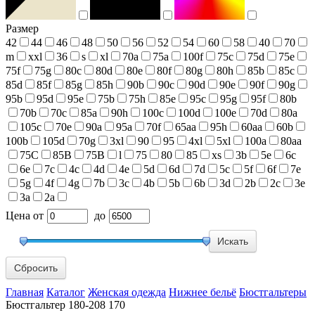
Размер
42
44
46
48
50
56
52
54
60
58
40
70
m
xxl
36
s
xl
70a
75a
100f
75c
75d
75e
75f
75g
80c
80d
80e
80f
80g
80h
85b
85c
85d
85f
85g
85h
90b
90c
90d
90e
90f
90g
95b
95d
95e
75b
75h
85e
95c
95g
95f
80b
70b
70c
85a
90h
100c
100d
100e
70d
80a
105c
70e
90a
95a
70f
65aa
95h
60aa
60b
100b
105d
70g
3xl
90
95
4xl
5xl
100a
80aa
75С
85В
75В
l
75
80
85
xs
3b
5e
6c
6e
7c
4c
4d
4e
5d
6d
7d
5c
5f
6f
7e
5g
4f
4g
7b
3c
4b
5b
6b
3d
2b
2c
3e
3a
2a
Цена
от
до
Сбросить
Главная
Каталог
Женская одежда
Нижнее бельё
Бюстгальтеры
Бюстгальтер 180-208 170