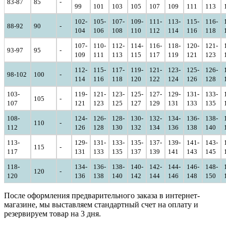
83-87
85
-
99
101
103
105
107
109
111
113
102-
105-
107-
109-
111-
113-
115-
116-
88-92
90
-
104
106
108
110
112
114
116
118
107-
110-
112-
114-
116-
118-
120-
121-
93-97
95
-
109
111
113
115
117
119
121
123
112-
115-
117-
119-
121-
123-
125-
126-
98-102
100
-
114
116
118
120
122
124
126
128
103-
119-
121-
123-
125-
127-
129-
131-
133-
105
-
107
121
123
125
127
129
131
133
135
108-
124-
126-
128-
130-
132-
134-
136-
138-
110
-
112
126
128
130
132
134
136
138
140
113-
129-
131-
133-
135-
137-
139-
141-
143-
115
-
117
131
133
135
137
139
141
143
145
118-
134-
136-
138-
140-
142-
144-
146-
148-
120
-
120
136
138
140
142
144
146
148
150
После оформления предварительного заказа в интернет-
магазине, мы выставляем стандартный счет на оплату и
резервируем товар на 3 дня.