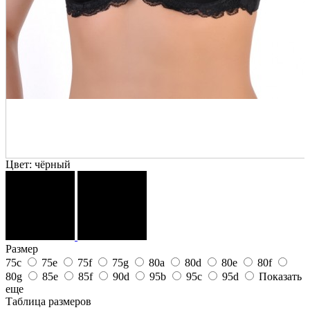
Цвет:
чёрный
Размер
75c
75e
75f
75g
80a
80d
80e
80f
80g
85e
85f
90d
95b
95c
95d
Показать
еще
Таблица размеров