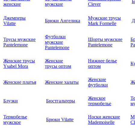
Б
женские
мужские
Clever
Джемперы
Мужские трусы
Брюки Ангелика
Д
Vilatte
Mark Formelle
Футболки
Трусы мужские
Шорты мужские
Б
мужские
Pantelemone
Pantelemone
Pa
Pantelemone
Женские трусы
Женские
Нижнее белье
К
Ysabel Mora
трусы оптом
оптом
Женские
Женские платья
Женские халаты
Ж
футболки
Женское
Т
Блузки
Бюстгальтеры
термобелье
му
Термобелье
Носки женские
М
Брюки Vilatte
мужское
Mademoiselle
Cl