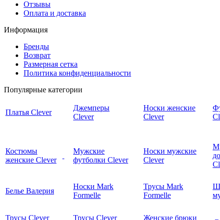
Отзывы
Оплата и доставка
Информация
Бренды
Возврат
Размерная сетка
Политика конфиденциальности
Популярные категории
Джемперы
Носки женские
Ф
Платья Clever
Clever
Clever
Cl
М
Костюмы
Мужские
Носки мужские
д
женские Clever
футболки Clever
Clever
C
Носки Mark
Трусы Mark
Ш
Белье Валерия
Formelle
Formelle
м
Трусы Clever
Трусы Clever
Женские брюки