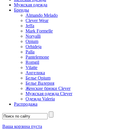
Мужская одежда
Бренды
Almando Melado
Clever Wear
Jeffa
Mark Formelle
Noryalli
Opium
Orhideja
Palla
Pantelemone
Romgil
Vilatte
Ангелика
Белье Opium
Белье Валерия
Женские брюки Clever
Мужская одежда Clever
Одежда Valeria
Распродажа
Ваша корзина пуста