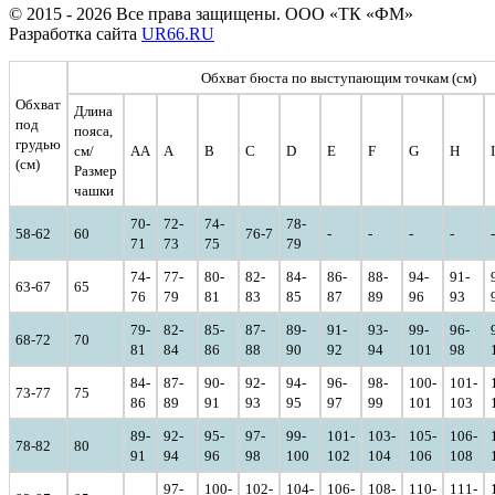
© 2015 - 2026 Все права защищены. ООО «ТК «ФМ»
Разработка сайта
UR66.RU
Обхват бюста по выступающим точкам (см)
Обхват
Длина
под
пояса,
грудью
см/
AA
A
B
C
D
E
F
G
H
I
(см)
Размер
чашки
70-
72-
74-
78-
58-62
60
76-7
-
-
-
-
-
71
73
75
79
74-
77-
80-
82-
84-
86-
88-
94-
91-
63-67
65
76
79
81
83
85
87
89
96
93
79-
82-
85-
87-
89-
91-
93-
99-
96-
68-72
70
81
84
86
88
90
92
94
101
98
84-
87-
90-
92-
94-
96-
98-
100-
101-
73-77
75
86
89
91
93
95
97
99
101
103
89-
92-
95-
97-
99-
101-
103-
105-
106-
78-82
80
91
94
96
98
100
102
104
106
108
97-
100-
102-
104-
106-
108-
110-
111-