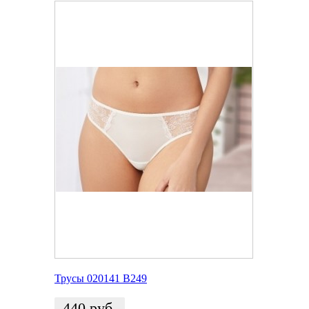
Трусы 020141 В249
440
руб.