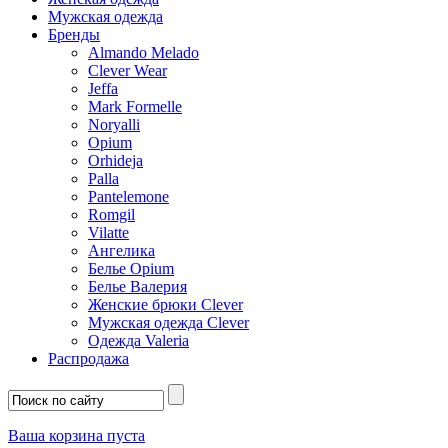
Мужская одежда
Бренды
Almando Melado
Clever Wear
Jeffa
Mark Formelle
Noryalli
Opium
Orhideja
Palla
Pantelemone
Romgil
Vilatte
Ангелика
Белье Opium
Белье Валерия
Женские брюки Clever
Мужская одежда Clever
Одежда Valeria
Распродажа
Ваша корзина пуста