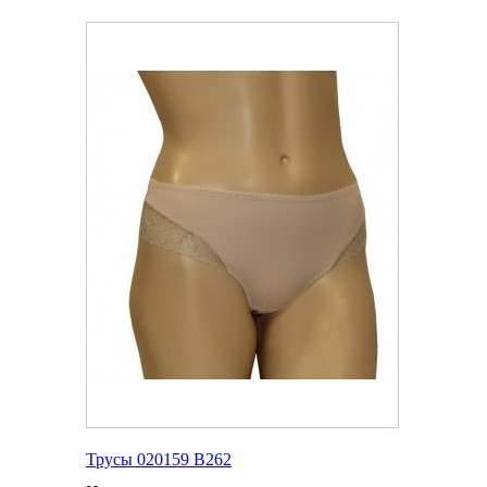
Трусы 020159 В262