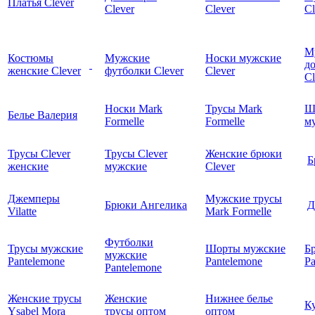
Платья Clever
Clever
Clever
Cl
М
Костюмы
Мужские
Носки мужские
д
женские Clever
футболки Clever
Clever
C
Носки Mark
Трусы Mark
Ш
Белье Валерия
Formelle
Formelle
м
Трусы Clever
Трусы Clever
Женские брюки
Б
женские
мужские
Clever
Джемперы
Мужские трусы
Брюки Ангелика
Д
Vilatte
Mark Formelle
Футболки
Трусы мужские
Шорты мужские
Б
мужские
Pantelemone
Pantelemone
Pa
Pantelemone
Женские трусы
Женские
Нижнее белье
К
Ysabel Mora
трусы оптом
оптом