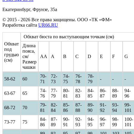
Екатеринбург, Фрунзе, 35а
© 2015 - 2026 Все права защищены. ООО «ТК «ФМ»
Разработка сайта
UR66.RU
Обхват бюста по выступающим точкам (см)
Обхват
Длина
под
пояса,
грудью
см/
AA
A
B
C
D
E
F
G
(см)
Размер
чашки
70-
72-
74-
76-
78-
58-62
60
-
-
-
71
73
75
78
79
74-
77-
80-
82-
84-
86-
88-
94-
63-67
65
76
79
81
83
85
87
89
96
79-
82-
85-
87-
89-
91-
93-
99-
68-72
70
81
84
86
88
90
92
94
101
84-
87-
90-
92-
94-
96-
98-
100-
73-77
75
86
89
91
93
95
97
99
101
89-
92-
95-
97-
99-
101-
103-
105-