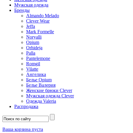
Мужская одежда
Бренды
Almando Melado
Clever Wear
Jeffa
Mark Formelle
Noryalli
Opium
Orhideja
Palla
Pantelemone
Romgil
Vilatte
Ангелика
Белье Opium
Белье Валерия
Женские брюки Clever
Мужская одежда Clever
Одежда Valeria
Распродажа
Ваша корзина пуста