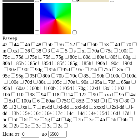
Размер
42
44
46
48
50
56
52
54
60
58
40
70
m
xxl
36
38
3
4
5
s
xl
70a
75a
100f
75c
75d
75e
75f
75g
80c
80d
80e
80f
80g
80h
85b
85c
85d
85f
85g
85h
90b
90c
90d
90e
90f
90g
95b
95d
95e
75b
75h
85e
95c
95g
95f
80b
70b
70c
85a
90h
100c
100d
100e
70d
80a
105c
70e
90a
95a
70f
65aa
95h
60aa
60b
100b
105d
70g
2xl
3xl
102
106
110
98
94
118
114
122
90
xxxl
95
4xl
5xl
100a
6
80aa
75С
85В
75В
l
75
80
85
2
xs
7
m-dd
xl-dd
xxl-dd
xxxxl
2xl-dd
l-
dd
3b
5e
6c
6e
7c
4c
4d
4e
5d
6d
7d
5c
5f
6f
7e
5g
4f
4g
7b
3c
4b
5b
6b
3d
2b
2c
3e
3a
2a
Цена
от
до