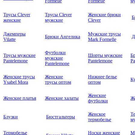
Formelle
Formelle
м
Трусы Clever
Трусы Clever
Женские брюки
Б
женские
мужские
Clever
Джемперы
Мужские трусы
Брюки Ангелика
Д
Vilatte
Mark Formelle
Футболки
Трусы мужские
Шорты мужские
Б
мужские
Pantelemone
Pantelemone
Pa
Pantelemone
Женские трусы
Женские
Нижнее белье
К
Ysabel Mora
трусы оптом
оптом
Женские
Женские платья
Женские халаты
Ж
футболки
Женское
Т
Блузки
Бюстгальтеры
термобелье
му
Термобелье
Носки женские
М