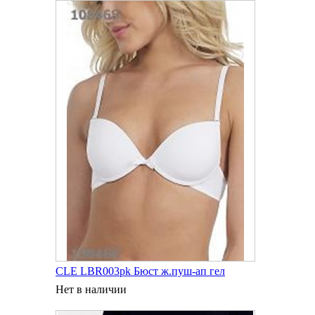
CLE LBR003pk Бюст ж.пуш-ап гел
Нет в наличии