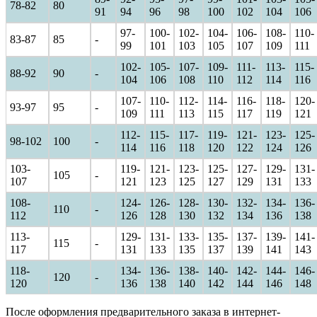
78-82
80
91
94
96
98
100
102
104
106
97-
100-
102-
104-
106-
108-
110-
83-87
85
-
99
101
103
105
107
109
111
102-
105-
107-
109-
111-
113-
115-
88-92
90
-
104
106
108
110
112
114
116
107-
110-
112-
114-
116-
118-
120-
93-97
95
-
109
111
113
115
117
119
121
112-
115-
117-
119-
121-
123-
125-
98-102
100
-
114
116
118
120
122
124
126
103-
119-
121-
123-
125-
127-
129-
131-
105
-
107
121
123
125
127
129
131
133
108-
124-
126-
128-
130-
132-
134-
136-
110
-
112
126
128
130
132
134
136
138
113-
129-
131-
133-
135-
137-
139-
141-
115
-
117
131
133
135
137
139
141
143
118-
134-
136-
138-
140-
142-
144-
146-
120
-
120
136
138
140
142
144
146
148
После оформления предварительного заказа в интернет-